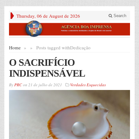
Thursday, 06 de August de 2026
Search
Home
»
»
Posts tagged with
Dedicação
O SACRIFÍCIO
INDISPENSÁVEL
By
PRC
on
21 de julho de 2021
Verdades Esquecidas