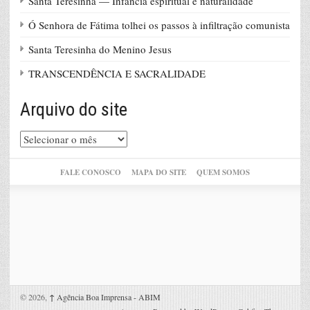
Santa Teresinha — Infância espiritual e naturalidade
Ó Senhora de Fátima tolhei os passos à infiltração comunista
Santa Teresinha do Menino Jesus
TRANSCENDÊNCIA E SACRALIDADE
Arquivo do site
Arquivo
do
site
FALE CONOSCO
MAPA DO SITE
QUEM SOMOS
© 2026,
↑
Agência Boa Imprensa - ABIM