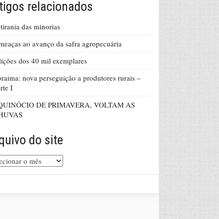
tigos relacionados
tirania das minorias
eaças ao avanço da safra agropecuária
lições dos 40 mil exemplares
raima: nova perseguição a produtores rurais –
rte I
QUINÓCIO DE PRIMAVERA, VOLTAM AS
HUVAS
quivo do site
uivo