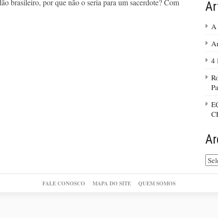
dadão brasileiro, por que não o seria para um sacerdote? Com
Ar
A 
Am
4 
Ro
Pa
E
C
Ar
Arq
do
site
FALE CONOSCO
MAPA DO SITE
QUEM SOMOS