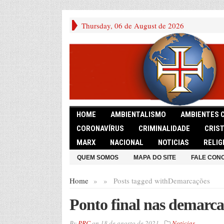
Thursday, 06 de August de 2026
HOME
AMBIENTALISMO
AMBIENTES 
CORONAVÍRUS
CRIMINALIDADE
CRIS
MARX
NACIONAL
NOTICIAS
RELIG
QUEM SOMOS
MAPA DO SITE
FALE CON
Home
»
»
Posts tagged with
Demarcações
Ponto final nas demarca
By
PRC
on
18 de agosto de 2021
Noticias