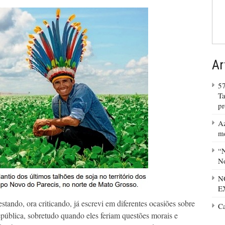
Ar
57
Ta
p
Az
m
“N
No
N
E
tando, ora criticando, já escrevi em diferentes ocasiões sobre
C
pública, sobretudo quando eles feriam questões morais e