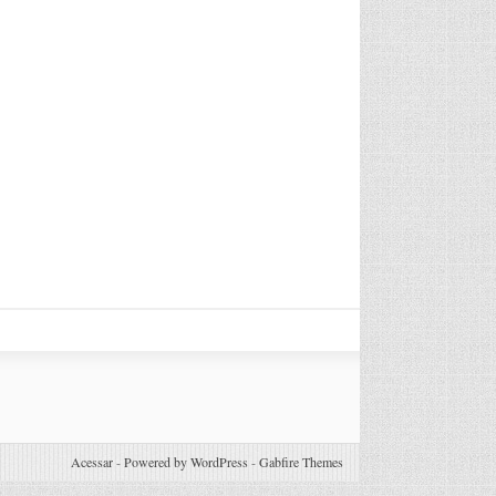
Acessar
-
Powered by WordPress
-
Gabfire Themes