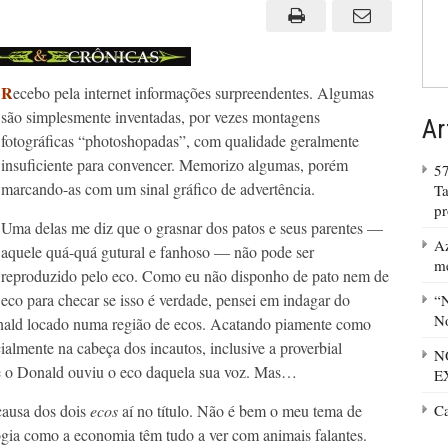
ECONOMIA
R
ecebo pela internet informações surpreendentes. Algumas
são simplesmente inventadas, por vezes montagens
Ar
fotográficas “photoshopadas”, com qualidade geralmente
insuficiente para convencer. Memorizo algumas, porém
57
marcando-as com um sinal gráfico de advertência.
Ta
p
Uma delas me diz que o grasnar dos patos e seus parentes —
Az
aquele quá-quá gutural e fanhoso — não pode ser
m
reproduzido pelo eco. Como eu não disponho de pato nem de
eco para checar se isso é verdade, pensei em indagar do
“N
No
onald locado numa região de ecos. Acatando piamente como
almente na cabeça dos incautos, inclusive a proverbial
N
 se o Donald ouviu o eco daquela sua voz. Mas…
E
 causa dos dois
ecos
aí no título. Não é bem o meu tema de
C
logia como a economia têm tudo a ver com animais falantes.