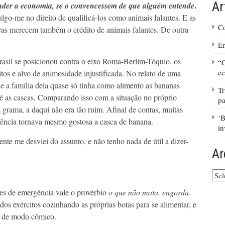
Ar
.
tender a economia, se o convencessem de que alguém entende
go-me no direito de qualificá-los como animais falantes. E as
Co
ticas merecem também o crédito de animais falantes. De outra
Em
sil se posicionou contra o eixo Roma-Berlim-Tóquio, os
“C
ec
tos e alvo de animosidade injustificada. No relato de uma
 a família dela quase só tinha como alimento as bananas
Tr
 as cascas. Comparando isso com a situação no próprio
pa
 grama, a daqui não era tão ruim. Afinal de contas, muitas
‘B
gência tornava mesmo gostosa a casca de banana.
in
nte me desviei do assunto, e não tenho nada de útil a dizer-
Ar
Arq
do
ções de emergência vale o provérbio
o que não mata, engorda
.
site
os exércitos cozinhando as próprias botas para se alimentar, e
o de modo cômico.