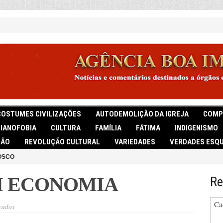
COSTUMES CIVILIZAÇÕES
AUTODEMOLIÇÃO DA IGREJA
COMP
TIANOFOBIA
CULTURA
FAMÍLIA
FÁTIMA
INDIGENISMO
IÃO
REVOLUÇÃO CULTURAL
VARIEDADES
VERDADES ESQU
OSCO
M ECONOMIA
Re
Ca
em
vados
ECOLOGIA
COM