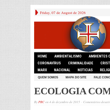
Friday, 07 de August de 2026
HOME
AMBIENTALISMO
AMBIENTES 
CORONAVÍRUS
CRIMINALIDADE
CRIS
MARX
NACIONAL
NOTICIAS
RELIG
QUEM SOMOS
MAPA DO SITE
FALE CON
ECOLOGIA CO
By
PRC
on
4 de dezembro de 2015
Comentários desati