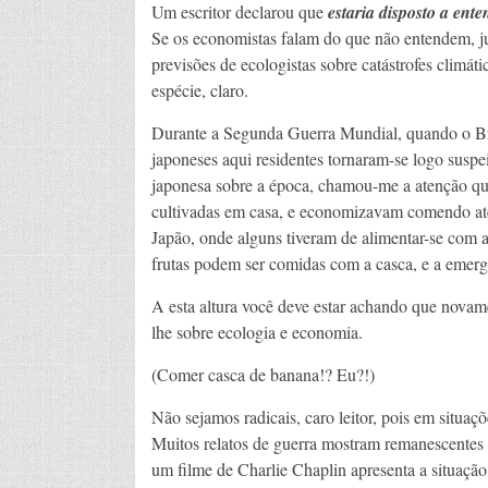
Um escritor declarou que
estaria disposto a en
Se os economistas falam do que não entendem, jul
previsões de ecologistas sobre catástrofes climá
espécie, claro.
Durante a Segunda Guerra Mundial, quando o Bra
japoneses aqui residentes tornaram-se logo suspei
japonesa sobre a época, chamou-me a atenção que
cultivadas em casa, e economizavam comendo até
Japão, onde alguns tiveram de alimentar-se com a
frutas podem ser comidas com a casca, e a emer
A esta altura você deve estar achando que novame
lhe sobre ecologia e economia.
(Comer casca de banana!? Eu?!)
Não sejamos radicais, caro leitor, pois em situa
Muitos relatos de guerra mostram remanescentes d
um filme de Charlie Chaplin apresenta a situaçã