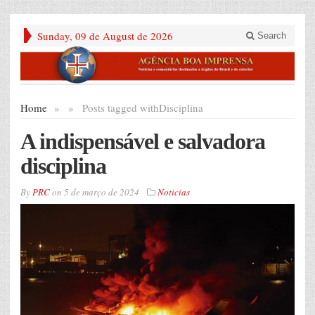
Sunday, 09 de August de 2026
Search
Home
»
»
Posts tagged with
Disciplina
A indispensável e salvadora
disciplina
By
PRC
on
5 de março de 2024
Noticias