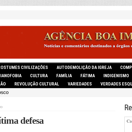
COSTUMES CIVILIZAÇÕES
AUTODEMOLIÇÃO DA IGREJA
COMP
TIANOFOBIA
CULTURA
FAMÍLIA
FÁTIMA
INDIGENISMO
IÃO
REVOLUÇÃO CULTURAL
VARIEDADES
VERDADES ESQU
OSCO
Re
ro
ítima defesa
Ca