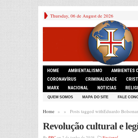
Thursday, 06 de August de 2026
HOME
AMBIENTALISMO
AMBIENTES 
CORONAVÍRUS
CRIMINALIDADE
CRIS
MARX
NACIONAL
NOTICIAS
RELIG
QUEM SOMOS
MAPA DO SITE
FALE CON
Home
»
»
Posts tagged with
Eduardo Bolsona
Revolução cultural e leg
By
PRC
on
2 de junho de 2019
Nacional