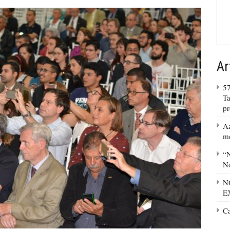
Ar
57
Ta
p
Az
m
“N
No
N
E
C