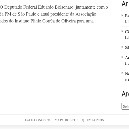
Ar
s O Deputado Federal Eduardo Bolsonaro, juntamente com o
da PM de São Paulo e atual presidente da Associação
Es
ados do Instituto Plinio Corrêa de Oliveira para uma
Id
C
Li
Sã
Aq
fr
Na
e 
Ar
Arq
do
site
FALE CONOSCO
MAPA DO SITE
QUEM SOMOS