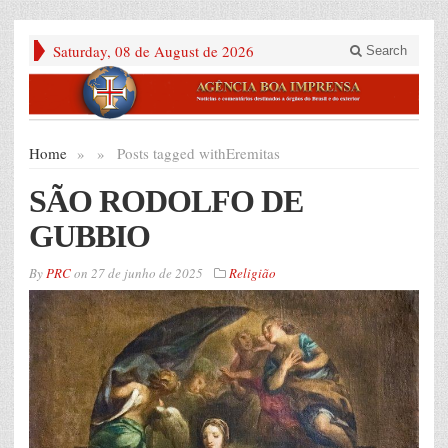
Saturday, 08 de August de 2026
Search
Home
»
»
Posts tagged with
Eremitas
SÃO RODOLFO DE
GUBBIO
By
PRC
on
27 de junho de 2025
Religião