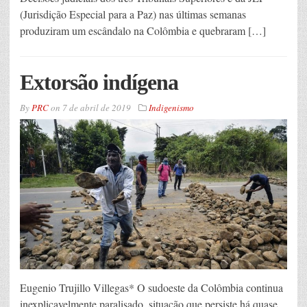
(Jurisdição Especial para a Paz) nas últimas semanas
produziram um escândalo na Colômbia e quebraram […]
Extorsão indígena
By
PRC
on
7 de abril de 2019
Indigenismo
Eugenio Trujillo Villegas* O sudoeste da Colômbia continua
inexplicavelmente paralisado, situação que persiste há quase