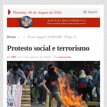
Thursday, 06 de August de 2026
Search
Home
»
»
Posts tagged with
FARC (Page 2)
Protesto social e terrorismo
By
PRC
on
31 de janeiro de 2020
comunismo