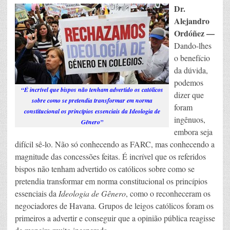
Dr.
Alejandro
Ordóñez —
Dando-lhes
o benefício
da dúvida,
podemos
“É incrível que bispos não tenham advertido os católicos
dizer que
sobre como se pretendia transformar em norma
foram
constitucional os princípios essenciais da Ideologia de
ingênuos,
Gênero”
embora seja
difícil sê-lo. Não só conhecendo as FARC, mas conhecendo a
magnitude das concessões feitas. É incrível que os referidos
bispos não tenham advertido os católicos sobre como se
pretendia transformar em norma constitucional os princípios
essenciais da
Ideologia de Gênero
, como o reconheceram os
negociadores de Havana. Grupos de leigos católicos foram os
primeiros a advertir e conseguir que a opinião pública reagisse