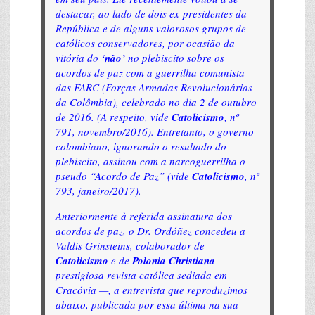
destacar, ao lado de dois ex-presidentes da
República e de alguns valorosos grupos de
católicos conservadores, por ocasião da
vitória do
‘não’
no plebiscito sobre os
acordos de paz com a guerrilha comunista
das FARC (Forças Armadas Revolucionárias
da Colômbia), celebrado no dia 2 de outubro
de 2016. (A respeito, vide
Catolicismo
, nº
791, novembro/2016). Entretanto, o governo
colombiano, ignorando o resultado do
plebiscito, assinou com a narcoguerrilha o
pseudo “Acordo de Paz” (vide
Catolicismo
, nº
793, janeiro/2017).
Anteriormente à referida assinatura dos
acordos de paz, o Dr. Ordóñez concedeu a
Valdis Grinsteins, colaborador de
Catolicismo
e de
Polonia Christiana
—
prestigiosa revista católica sediada em
Cracóvia —, a entrevista que reproduzimos
abaixo, publicada por essa última na sua