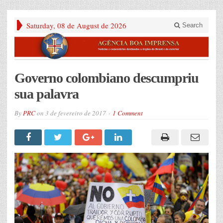
Saturday, 08 de August de 2026
Search
Governo colombiano descumpriu
sua palavra
By
PRC
on
3 de fevereiro de 2017
1 Comment