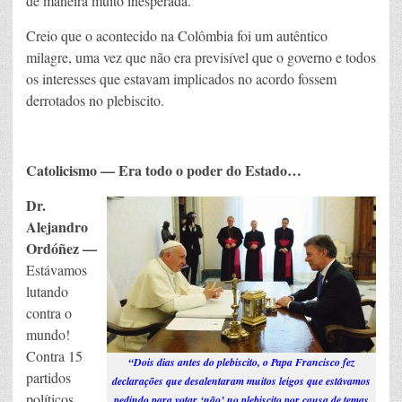
de maneira muito inesperada.
Creio que o acontecido na Colômbia foi um autêntico
milagre, uma vez que não era previsível que o governo e todos
os interesses que estavam implicados no acordo fossem
derrotados no plebiscito.
Catolicismo — Era todo o poder do Estado…
Dr.
Alejandro
Ordóñez —
Estávamos
lutando
contra o
mundo!
Contra 15
“Dois dias antes do plebiscito, o Papa Francisco fez
partidos
declarações que desalentaram muitos leigos que estávamos
políticos,
pedindo para votar ‘não’ no plebiscito por causa de temas