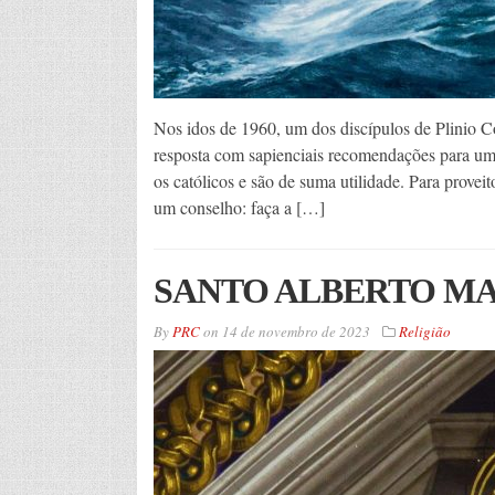
Nos idos de 1960, um dos discípulos de Plinio C
resposta com sapienciais recomendações para uma a
os católicos e são de suma utilidade. Para provei
um conselho: faça a […]
SANTO ALBERTO M
By
PRC
on
14 de novembro de 2023
Religião