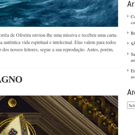
Ar
Co
co
Bu
orrêa de Oliveira enviou-lhe uma missiva e recebeu uma carta-
utêntica vida espiritual e intelectual. Elas valem para todos
S
to dos nossos leitores, segue a sua reprodução. Antes, porém,
Sa
ao
En
as
AGNO
Ar
Arq
do
site