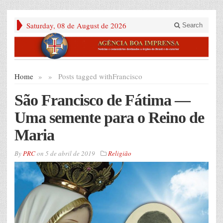
Saturday, 08 de August de 2026
Search
Home
»
»
Posts tagged with
Francisco
São Francisco de Fátima —
Uma semente para o Reino de
Maria
By
PRC
on
5 de abril de 2019
Religião