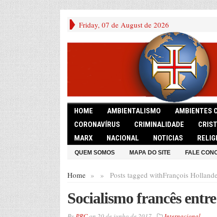
Friday, 07 de August de 2026
HOME
AMBIENTALISMO
AMBIENTES 
CORONAVÍRUS
CRIMINALIDADE
CRIS
MARX
NACIONAL
NOTICIAS
RELIG
QUEM SOMOS
MAPA DO SITE
FALE CON
Home
»
»
Posts tagged with
François Holland
Socialismo francês entr
By
PRC
on
20 de junho de 2017
Internacional