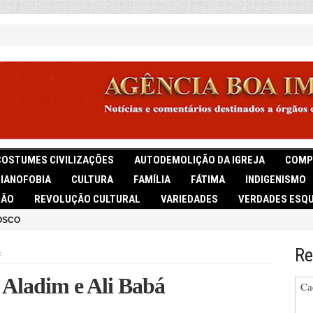
COSTUMES CIVILIZAÇÕES
AUTODEMOLIÇÃO DA IGREJA
COMP
TIANOFOBIA
CULTURA
FAMÍLIA
FÁTIMA
INDIGENISMO
IÃO
REVOLUÇÃO CULTURAL
VARIEDADES
VERDADES ESQU
OSCO
Re
e
e Aladim e Ali Babá
Ca