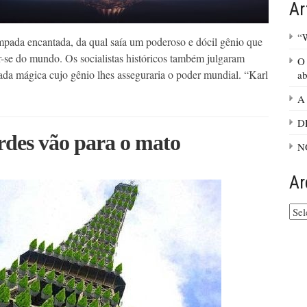
Ar
“W
pada encantada, da qual saía um poderoso e dócil gênio que
r-se do mundo. Os socialistas históricos também julgaram
O 
da mágica cujo gênio lhes asseguraria o poder mundial. “Karl
ab
A 
D
erdes vão para o mato
N
Ar
Arq
do
site