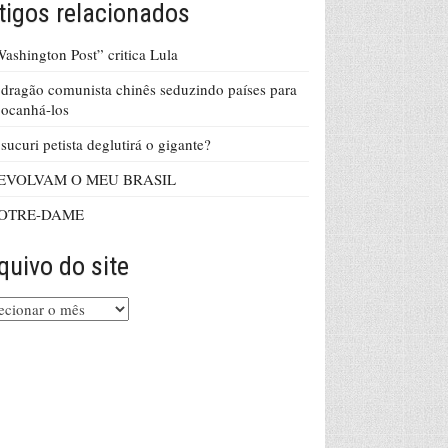
tigos relacionados
ashington Post” critica Lula
dragão comunista chinês seduzindo países para
ocanhá-los
sucuri petista deglutirá o gigante?
EVOLVAM O MEU BRASIL
OTRE-DAME
quivo do site
uivo