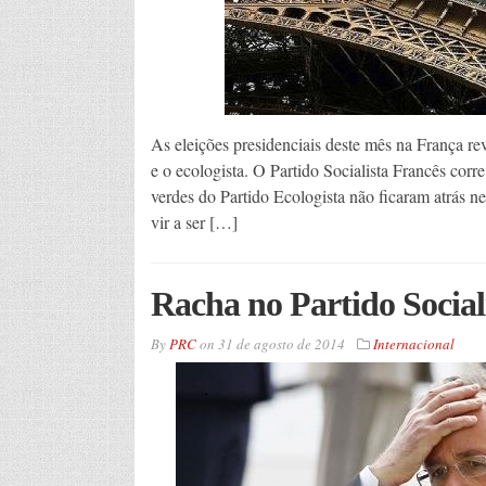
As eleições presidenciais deste mês na França re
e o ecologista. O Partido Socialista Francês corr
verdes do Partido Ecologista não ficaram atrás n
vir a ser […]
Racha no Partido Social
By
PRC
on
31 de agosto de 2014
Internacional