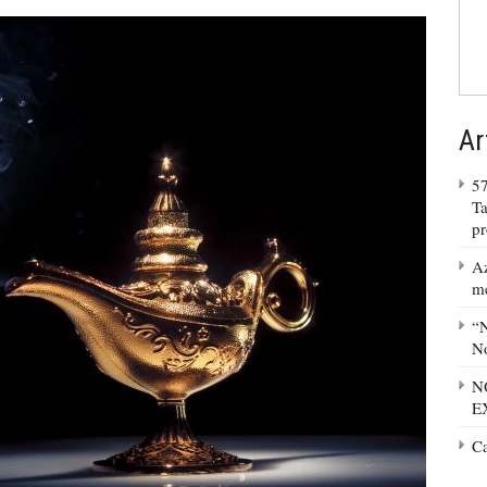
Ar
57
Ta
p
Az
m
“N
No
N
E
C