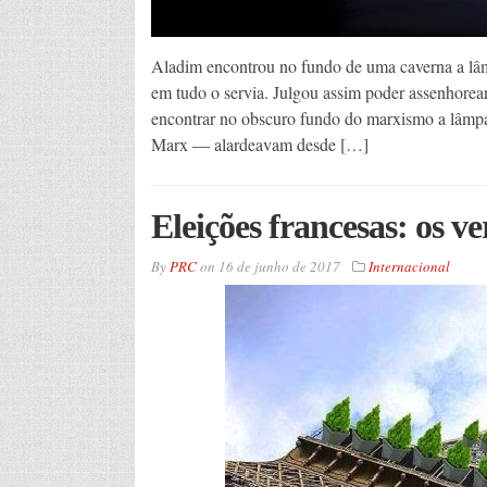
Aladim encontrou no fundo de uma caverna a lâm
em tudo o servia. Julgou assim poder assenhorea
encontrar no obscuro fundo do marxismo a lâmpa
Marx — alardeavam desde […]
Eleições francesas: os v
By
PRC
on
16 de junho de 2017
Internacional