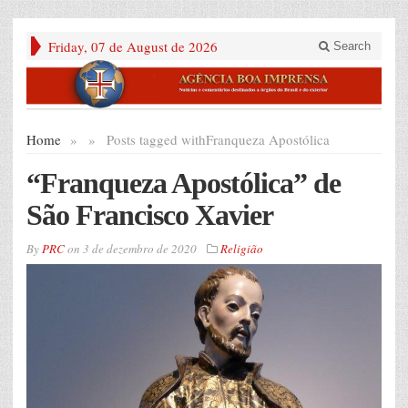
Friday, 07 de August de 2026
Search
Home
»
»
Posts tagged with
Franqueza Apostólica
“Franqueza Apostólica” de
São Francisco Xavier
By
PRC
on
3 de dezembro de 2020
Religião