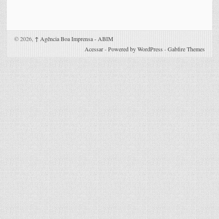
© 2026,
↑
Agência Boa Imprensa - ABIM
Acessar
-
Powered by WordPress
-
Gabfire Themes