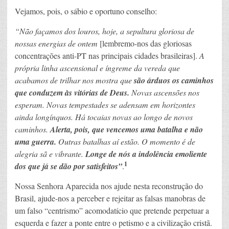
Vejamos, pois, o sábio e oportuno conselho:
“Não façamos dos louros, hoje, a sepultura gloriosa de
nossas energias de ontem
[lembremo-nos das gloriosas
concentrações anti-PT nas principais cidades brasileiras].
A
própria linha ascensional e íngreme da vereda que
acabamos de trilhar nos mostra que
são árduos os caminhos
que conduzem às vitórias de Deus.
Novas ascensões nos
esperam. Novas tempestades se adensam em horizontes
ainda longínquos. Há tocaias novas ao longo de novos
caminhos.
Alerta, pois, que vencemos uma batalha e não
uma guerra.
Outras batalhas aí estão. O momento é de
alegria sã e vibrante.
Longe de nós a indolência emoliente
1
dos que já se dão por satisfeitos”
.
Nossa Senhora Aparecida nos ajude nesta reconstrução do
Brasil, ajude-nos a perceber e rejeitar as falsas manobras de
um falso “centrismo” acomodatício que pretende perpetuar a
esquerda e fazer a ponte entre o petismo e a civilização cristã.