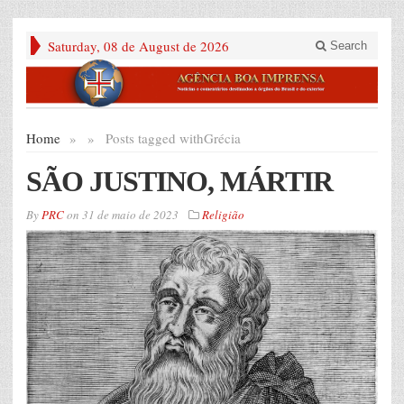
Saturday, 08 de August de 2026
Search
Home
»
»
Posts tagged with
Grécia
SÃO JUSTINO, MÁRTIR
By
PRC
on
31 de maio de 2023
Religião