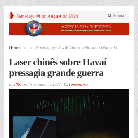
Saturday, 08 de August de 2026
Search
Home
»
»
Posts tagged with
Guerra Muncial (Page 4)
Laser chinês sobre Havaí
pressagia grande guerra
By
PRC
on
18 de maio de 2023
comunismo