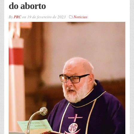
do aborto
By
PRC
on
19 de fevereiro de 2023
Noticias