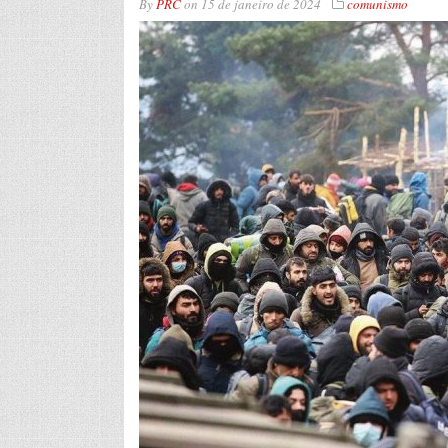
By
PRC
on
15 de janeiro de 2024
comunismo