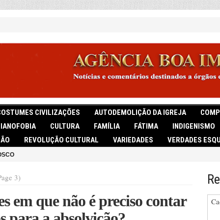
COSTUMES CIVILIZAÇÕES
AUTODEMOLIÇÃO DA IGREJA
COMP
TIANOFOBIA
CULTURA
FAMÍLIA
FÁTIMA
INDIGENISMO
IÃO
REVOLUÇÃO CULTURAL
VARIEDADES
VERDADES ESQU
OSCO
Re
Page 3)
es em que não é preciso contar
Ca
os para a absolvição?