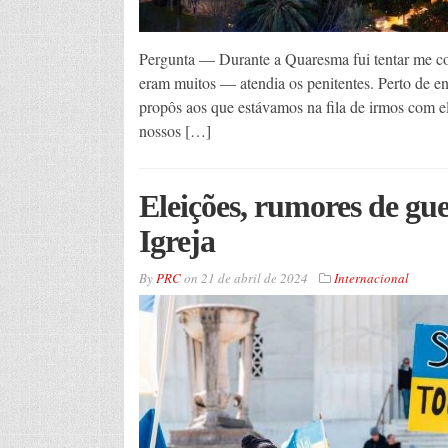
Pergunta — Durante a Quaresma fui tentar me c
eram muitos — atendia os penitentes. Perto de en
propôs aos que estávamos na fila de irmos com el
nossos […]
Eleições, rumores de gu
Igreja
By
PRC
on
21 de abril de 2024
Internacional