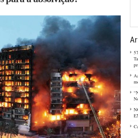
Ar
57
Ta
p
Az
m
“N
No
N
E
C