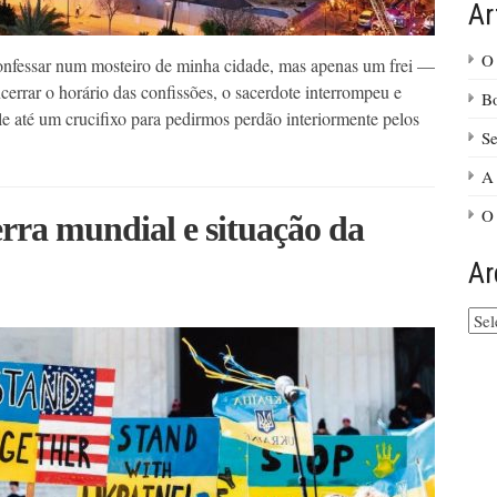
Ar
O 
onfessar num mosteiro de minha cidade, mas apenas um frei —
cerrar o horário das confissões, o sacerdote interrompeu e
Bo
e até um crucifixo para pedirmos perdão interiormente pelos
Se
A
O 
erra mundial e situação da
Ar
Arq
do
site