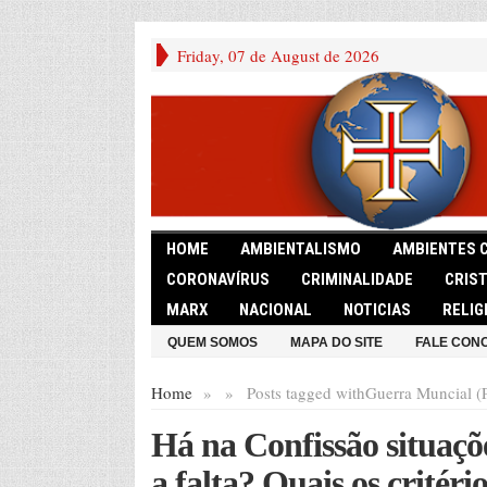
Friday, 07 de August de 2026
HOME
AMBIENTALISMO
AMBIENTES 
CORONAVÍRUS
CRIMINALIDADE
CRIS
MARX
NACIONAL
NOTICIAS
RELIG
QUEM SOMOS
MAPA DO SITE
FALE CON
Home
»
»
Posts tagged with
Guerra Muncial (
Há na Confissão situaçõ
a falta? Quais os critéri