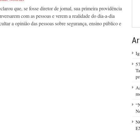
larou que, se fosse diretor de jornal, sua primeira providência
conversarem com as pessoas e verem a realidade do dia-a-dia
ultar a opinião das pessoas sobre segurança, ensino público e
Ar
Ig
57
Ta
p
Az
m
“N
No
N
E