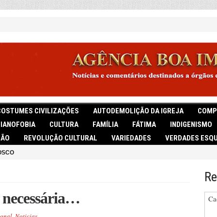
COSTUMES CIVILIZAÇÕES
AUTODEMOLIÇÃO DA IGREJA
COMP
TIANOFOBIA
CULTURA
FAMÍLIA
FÁTIMA
INDIGENISMO
IÃO
REVOLUÇÃO CULTURAL
VARIEDADES
VERDADES ESQU
OSCO
Re
o necessária…
Ca
onal
,
Noticias