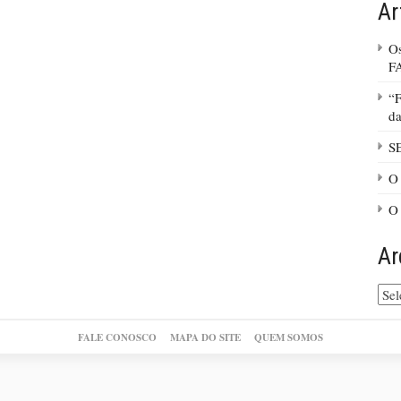
Ar
Os
F
“F
da
S
O 
O
Ar
Arq
do
site
FALE CONOSCO
MAPA DO SITE
QUEM SOMOS