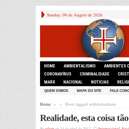
Sunday, 09 de August de 2026
HOME
AMBIENTALISMO
AMBIENTES 
CORONAVÍRUS
CRIMINALIDADE
CRIS
MARX
NACIONAL
NOTICIAS
RELIG
QUEM SOMOS
MAPA DO SITE
FALE CON
Home
»
»
Posts tagged with
Jornalismo
Realidade, esta coisa tã
By
edson
on
24 de abril de 2012
Internacional
,
Naci