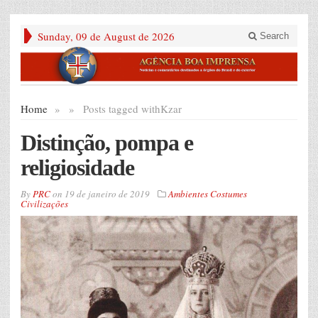
Sunday, 09 de August de 2026
Search
Home
»
»
Posts tagged with
Kzar
Distinção, pompa e
religiosidade
By
PRC
on
19 de janeiro de 2019
Ambientes Costumes
Civilizações