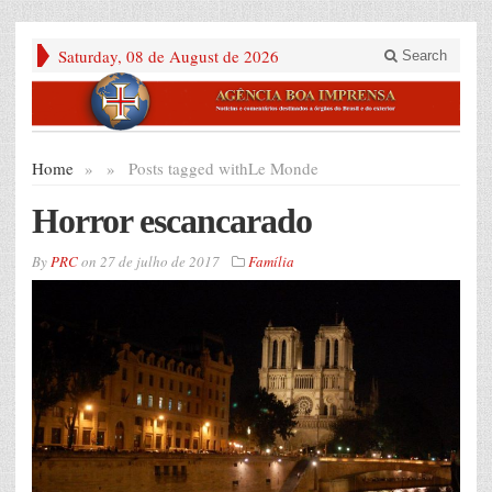
Saturday, 08 de August de 2026
Search
Home
»
»
Posts tagged with
Le Monde
Horror escancarado
By
PRC
on
27 de julho de 2017
Família