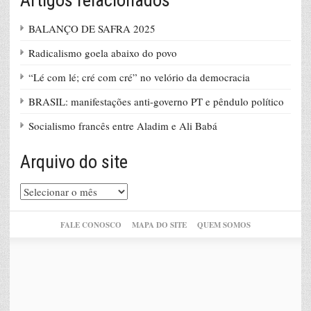
Artigos relacionados
BALANÇO DE SAFRA 2025
Radicalismo goela abaixo do povo
“Lé com lé; cré com cré” no velório da democracia
BRASIL: manifestações anti-governo PT e pêndulo político
Socialismo francês entre Aladim e Ali Babá
Arquivo do site
Arquivo
do
site
FALE CONOSCO
MAPA DO SITE
QUEM SOMOS