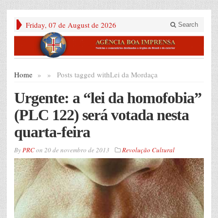
Friday, 07 de August de 2026
Search
Home
»
»
Posts tagged with
Lei da Mordaça
Urgente: a “lei da homofobia”
(PLC 122) será votada nesta
quarta-feira
By
PRC
on
20 de novembro de 2013
Revolução Cultural