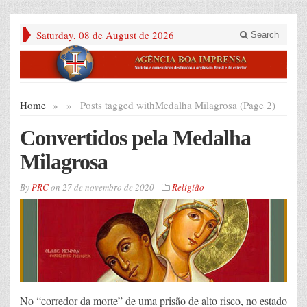
Saturday, 08 de August de 2026
Search
Home
»
»
Posts tagged with
Medalha Milagrosa (Page 2)
Convertidos pela Medalha
Milagrosa
By
PRC
on
27 de novembro de 2020
Religião
No “corredor da morte” de uma prisão de alto risco, no estado