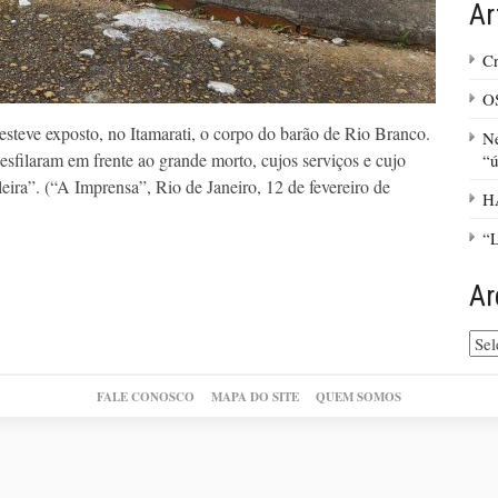
Ar
Cr
O
steve exposto, no Itamarati, o corpo do barão de Rio Branco.
Ne
esfilaram em frente ao grande morto, cujos serviços e cujo
“ú
eira”. (“A Imprensa”, Rio de Janeiro, 12 de fevereiro de
H
“L
Ar
Arq
do
site
FALE CONOSCO
MAPA DO SITE
QUEM SOMOS