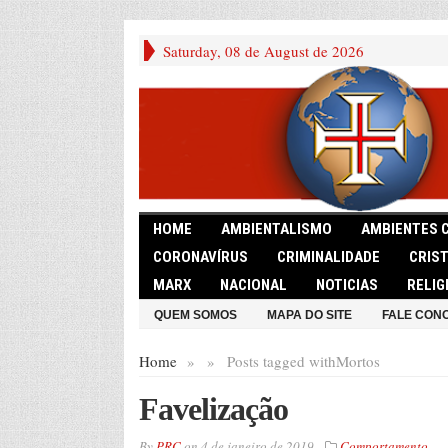
Saturday, 08 de August de 2026
HOME
AMBIENTALISMO
AMBIENTES 
CORONAVÍRUS
CRIMINALIDADE
CRIS
MARX
NACIONAL
NOTICIAS
RELIG
QUEM SOMOS
MAPA DO SITE
FALE CON
Home
»
»
Posts tagged with
Mortos
Favelização
By
PRC
on
4 de janeiro de 2019
Comportamento