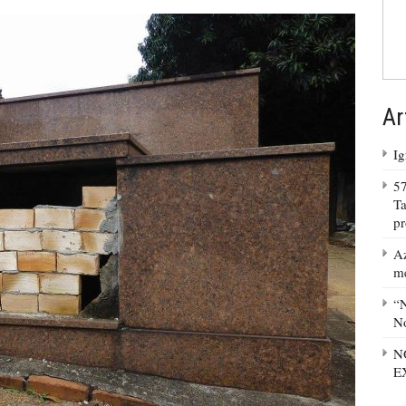
Ar
Ig
57
Ta
p
Az
m
“N
No
N
E