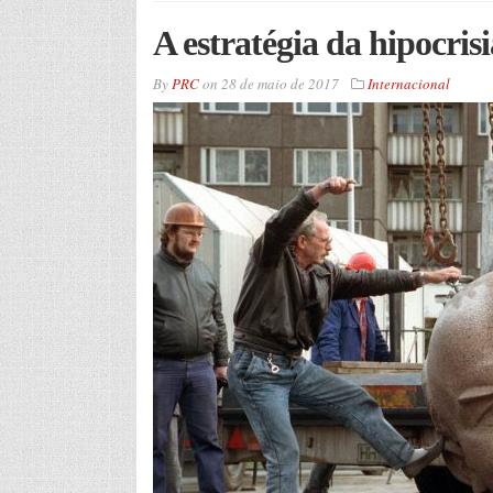
A estratégia da hipocrisi
By
PRC
on
28 de maio de 2017
Internacional