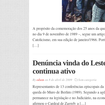
A propósito da comemoração dos 25 anos da qu
no dia 9 de novembro de 1989 –, segue um artigo
Catolicismo, em sua edição de janeiro/1966. Por
[…]
Denúncia vinda do Les
continua ativo
By
edson
on
8 de abril de 2009
Sem categoria
Representantes de 13 conferências episcopais da
queda do Muro de Berlim (1989). Segundo a agênc
permanece na legislação e no Judiciário, na eco
afirmou o Cardeal de Zagreb: a […]