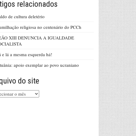
tigos relacionados
ldo de cultura deletério
milhação religiosa no centenário do PCCh
EÃO XIII DENUNCIA A IGUALDADE
OCIALISTA
 e lá a mesma esquerda há!
tuânia: apoio exemplar ao povo ucraniano
quivo do site
uivo