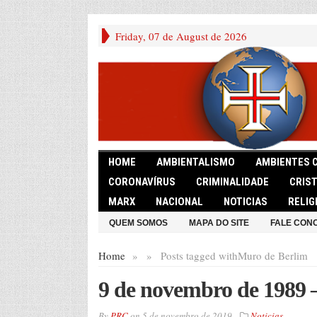
Friday, 07 de August de 2026
HOME
AMBIENTALISMO
AMBIENTES 
CORONAVÍRUS
CRIMINALIDADE
CRIS
MARX
NACIONAL
NOTICIAS
RELIG
QUEM SOMOS
MAPA DO SITE
FALE CON
Home
»
»
Posts tagged with
Muro de Berlim
9 de novembro de 1989 
By
PRC
on
5 de novembro de 2019
Noticias