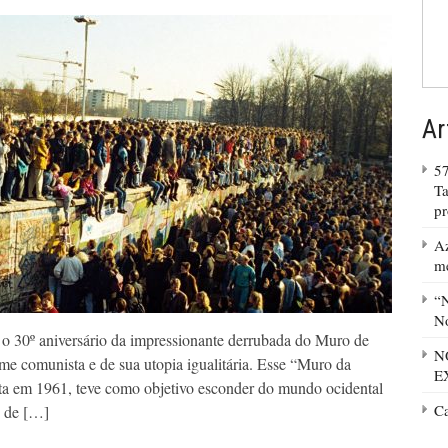
Ar
57
Ta
p
Az
m
“N
No
 30º aniversário da impressionante derrubada do Muro de
N
 comunista e de sua utopia igualitária. Esse “Muro da
E
a em 1961, teve como objetivo esconder do mundo ocidental
C
o de […]