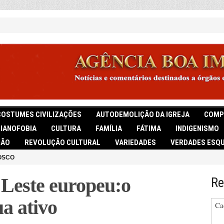
COSTUMES CIVILIZAÇÕES
AUTODEMOLIÇÃO DA IGREJA
COMP
TIANOFOBIA
CULTURA
FAMÍLIA
FÁTIMA
INDIGENISMO
IÃO
REVOLUÇÃO CULTURAL
VARIEDADES
VERDADES ESQU
OSCO
 Leste europeu:o
Re
a ativo
Ca