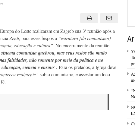
em
os
Denúncia
vinda
do
Leste
europeu:o
comunismo
 Europa do Leste realizaram em Zagreb sua 3ª reunião após a
continua
ativo
Ar
ência
Zenit
, para esses bispos a
“estrutura [do comunismo]
onomia, educação e cultura”.
No encerramento da reunião,
57
 sistema comunista quebrou, mas seus restos são muito
Ta
as falsidades, não somente por meio da política e no
p
educação, ciência e ensino”.
Para os prelados, a Igreja deve
Az
aconteceu realmente”
sob o comunismo, e assestar um foco
m
fé.
“N
No
N
E
C