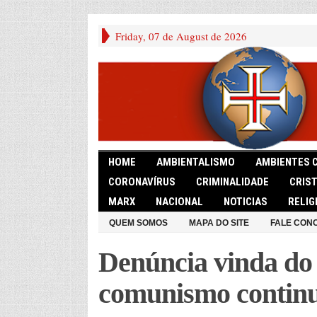
Friday, 07 de August de 2026
HOME
AMBIENTALISMO
AMBIENTES 
CORONAVÍRUS
CRIMINALIDADE
CRIS
MARX
NACIONAL
NOTICIAS
RELIG
QUEM SOMOS
MAPA DO SITE
FALE CON
Denúncia vinda do
comunismo continu