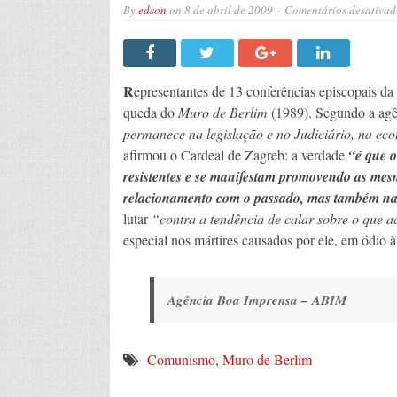
By
edson
on
8 de abril de 2009
Comentários desativad
R
epresentantes de 13 conferências episcopais da
queda do
Muro de Berlim
(1989). Segundo a ag
permanece na legislação e no Judiciário, na ec
afirmou o Cardeal de Zagreb: a verdade
“é que o
resistentes e se manifestam promovendo as mesm
relacionamento com o passado, mas também na 
lutar
“contra a tendência de calar sobre o que 
especial nos mártires causados por ele, em ódio à 
Agência Boa Imprensa – ABIM
Comunismo
,
Muro de Berlim