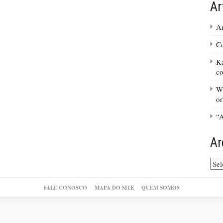
Ar
An
Ce
Ka
co
Wi
or
“A
Ar
Arq
do
site
FALE CONOSCO
MAPA DO SITE
QUEM SOMOS