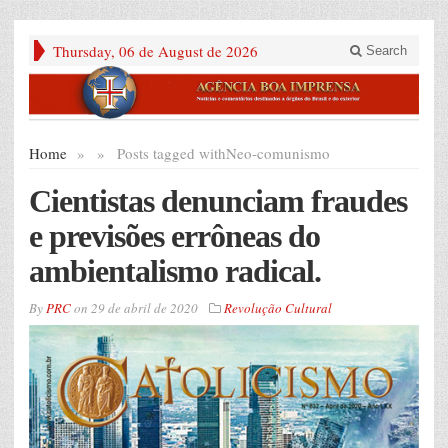
Thursday, 06 de August de 2026
Search
Home
»
»
Posts tagged with
Neo-comunismo
Cientistas denunciam fraudes
e previsões errôneas do
ambientalismo radical.
By
PRC
on
29 de abril de 2020
Revolução Cultural