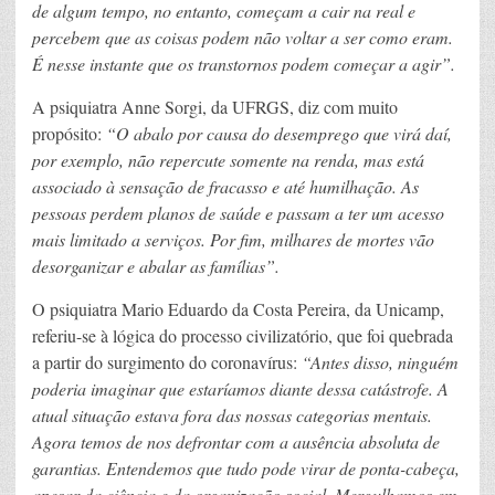
de algum tempo, no entanto, começam a cair na real e
percebem que as coisas podem não voltar a ser como eram.
É nesse instante que os transtornos podem começar a agir”.
A psiquiatra Anne Sorgi, da UFRGS, diz com muito
propósito:
“O abalo por causa do desemprego que virá daí,
por exemplo, não repercute somente na renda, mas está
associado à sensação de fracasso e até humilhação. As
pessoas perdem planos de saúde e passam a ter um acesso
mais limitado a serviços. Por fim, milhares de mortes vão
desorganizar e abalar as famílias”.
O psiquiatra Mario Eduardo da Costa Pereira, da Unicamp,
referiu-se à lógica do processo civilizatório, que foi quebrada
a partir do surgimento do coronavírus:
“Antes disso, ninguém
poderia imaginar que estaríamos diante dessa catástrofe. A
atual situação estava fora das nossas categorias mentais.
Agora temos de nos defrontar com a ausência absoluta de
garantias. Entendemos que tudo pode virar de ponta-cabeça,
apesar da ciência e da organização social. Mergulhamos em