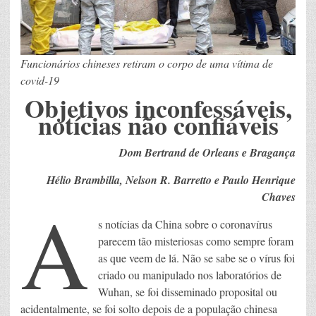
Funcionários chineses retiram o corpo de uma vítima de
covid-19
Objetivos inconfessáveis,
notícias não confiáveis
Dom Bertrand de Orleans e Bragan
ç
a
H
é
lio Brambilla, Nelson R. Barretto e Paulo Henrique
A
Chaves
s notícias da China sobre o coronavírus
parecem tão misteriosas como sempre foram
as que veem de lá. Não se sabe se o vírus foi
criado ou manipulado nos laboratórios de
Wuhan, se foi disseminado proposital ou
acidentalmente, se foi solto depois de a população chinesa