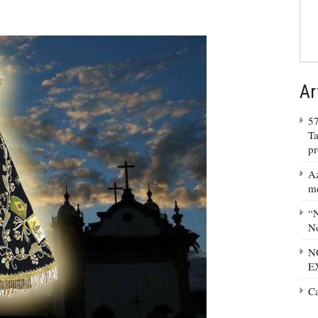
Ar
57
Ta
p
Az
m
“N
No
N
E
C