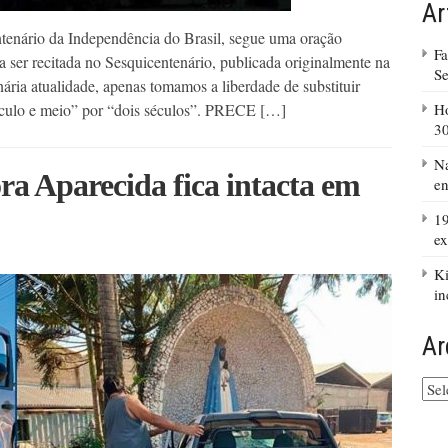
Ar
tenário da Independência do Brasil, segue uma oração
Fa
a ser recitada no Sesquicentenário, publicada originalmente na
S
ria atualidade, apenas tomamos a liberdade de substituir
éculo e meio” por “dois séculos”. PRECE […]
H
3
Na
a Aparecida fica intacta em
en
19
ex
Ki
in
Ar
Arq
do
site