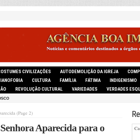
COSTUMES CIVILIZAÇÕES
AUTODEMOLIÇÃO DA IGREJA
COMP
TIANOFOBIA
CULTURA
FAMÍLIA
FÁTIMA
INDIGENISMO
IÃO
REVOLUÇÃO CULTURAL
VARIEDADES
VERDADES ESQU
OSCO
Re
arecida (Page 2)
 Senhora Aparecida para o
Ca