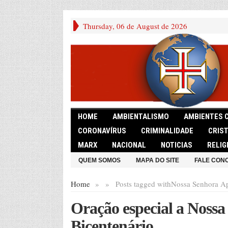
Thursday, 06 de August de 2026
HOME
AMBIENTALISMO
AMBIENTES 
CORONAVÍRUS
CRIMINALIDADE
CRIS
MARX
NACIONAL
NOTICIAS
RELIG
QUEM SOMOS
MAPA DO SITE
FALE CON
Home
»
»
Posts tagged with
Nossa Senhora Ap
Oração especial a Nossa
Bicentenário