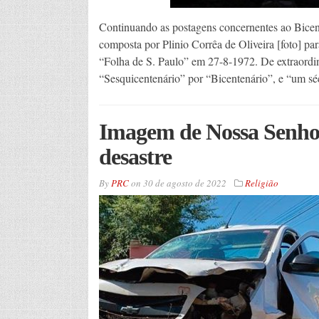
Continuando as postagens concernentes ao Bicen
composta por Plinio Corrêa de Oliveira [foto] par
“Folha de S. Paulo” em 27-8-1972. De extraordiná
“Sesquicentenário” por “Bicentenário”, e “um s
Imagem de Nossa Senhor
desastre
By
PRC
on
30 de agosto de 2022
Religião