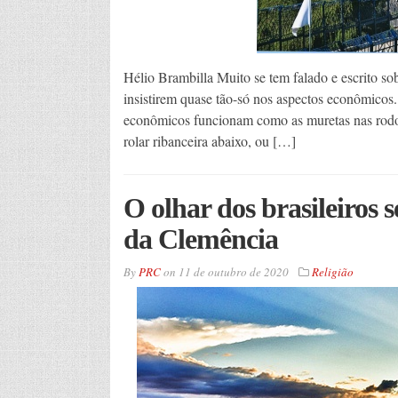
Hélio Brambilla Muito se tem falado e escrito so
insistirem quase tão-só nos aspectos econômicos.
econômicos funcionam como as muretas nas rodovia
rolar ribanceira abaixo, ou […]
O olhar dos brasileiros 
da Clemência
By
PRC
on
11 de outubro de 2020
Religião