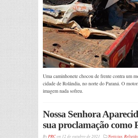
Uma caminhonete chocou de frente contra um m
cidade de Rolândia, no norte do Paraná. O motori
imagem nada sofreu.
Nossa Senhora Aparecida
sua proclamação como P
By
PRC
on
12 de outubro de 2021
Noticias
,
Religiã