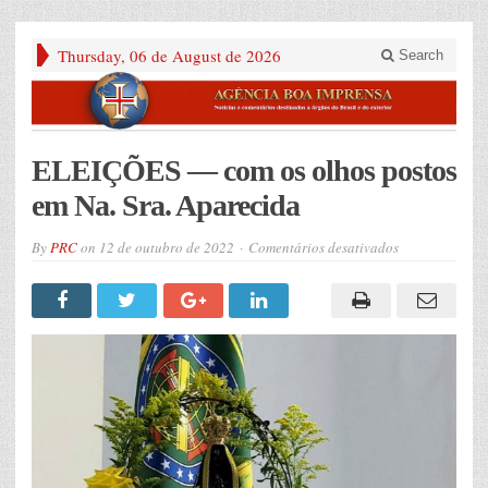
Thursday, 06 de August de 2026
Search
ELEIÇÕES — com os olhos postos
em Na. Sra. Aparecida
em
By
PRC
on
12 de outubro de 2022
Comentários desativados
ELEIÇÕES
—
com
os
olhos
postos
em
Na.
Sra.
Aparecida