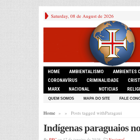
Saturday, 08 de August de 2026
HOME
AMBIENTALISMO
AMBIENTES 
CORONAVÍRUS
CRIMINALIDADE
CRIS
MARX
NACIONAL
NOTICIAS
RELIG
QUEM SOMOS
MAPA DO SITE
FALE CON
Home
»
»
Posts tagged with
Paragaui
Indígenas paraguaios no
By
PRC
on
17 de janeiro de 2019
Nacional