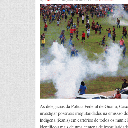
As delegacias da Polícia Federal de Guaíra, Casc
investigar possíveis irregularidades na emissão
Indígena (Ranis) em cartórios de todos os municíp
identificou mais de uma centena de irregularidad