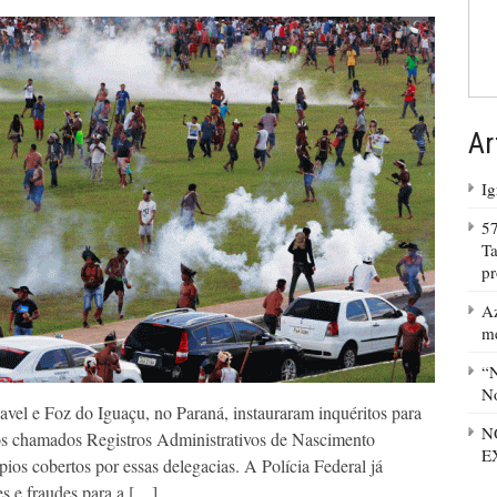
Ar
Ig
57
Ta
p
Az
m
“N
No
avel e Foz do Iguaçu, no Paraná, instauraram inquéritos para
N
 dos chamados Registros Administrativos de Nascimento
E
ios cobertos por essas delegacias. A Polícia Federal já
es e fraudes para a […]