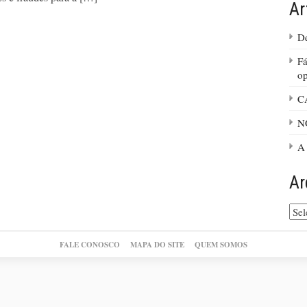
Ar
De
Fá
op
C
N
A 
Ar
Arq
do
site
FALE CONOSCO
MAPA DO SITE
QUEM SOMOS