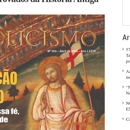
Ar
57
Ta
p
Az
m
“N
No
N
E
C