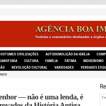
COSTUMES CIVILIZAÇÕES
AUTODEMOLIÇÃO DA IGREJA
COMP
TIANOFOBIA
CULTURA
FAMÍLIA
FÁTIMA
INDIGENISMO
IÃO
REVOLUÇÃO CULTURAL
VARIEDADES
VERDADES ESQU
OSCO
Re
Senhor — não é uma lenda, é
Ca
rovados da História Antiga