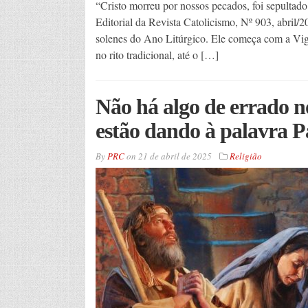
“Cristo morreu por nossos pecados, foi sepultado 
Editorial da Revista Catolicismo, Nº 903, abri
solenes do Ano Litúrgico. Ele começa com a Vigí
no rito tradicional, até o […]
Não há algo de errado no
estão dando à palavra P
By
PRC
on
21 de abril de 2025
Religião