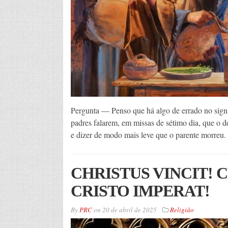
Pergunta — Penso que há algo de errado no signi
padres falarem, em missas de sétimo dia, que o def
e dizer de modo mais leve que o parente morreu
CHRISTUS VINCIT! 
CRISTO IMPERAT!
By
PRC
on
20 de abril de 2025
Religião