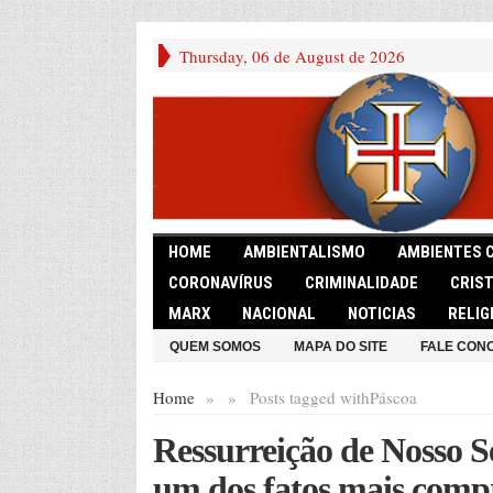
Thursday, 06 de August de 2026
HOME
AMBIENTALISMO
AMBIENTES 
CORONAVÍRUS
CRIMINALIDADE
CRIS
MARX
NACIONAL
NOTICIAS
RELIG
QUEM SOMOS
MAPA DO SITE
FALE CON
Home
»
»
Posts tagged with
Páscoa
Ressurreição de Nosso 
um dos fatos mais comp