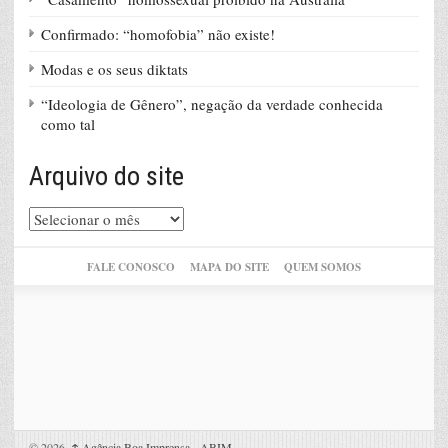
Confirmado: “homofobia” não existe!
Modas e os seus diktats
“Ideologia de Gênero”, negação da verdade conhecida
como tal
Arquivo do site
Arquivo
do
site
FALE CONOSCO
MAPA DO SITE
QUEM SOMOS
© 2026,
↑
Agência Boa Imprensa - ABIM