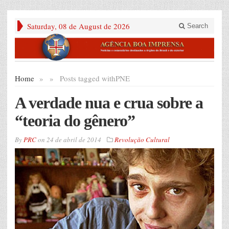
Saturday, 08 de August de 2026
Search
Home
»
»
Posts tagged with
PNE
A verdade nua e crua sobre a
“teoria do gênero”
By
PRC
on
24 de abril de 2014
Revolução Cultural