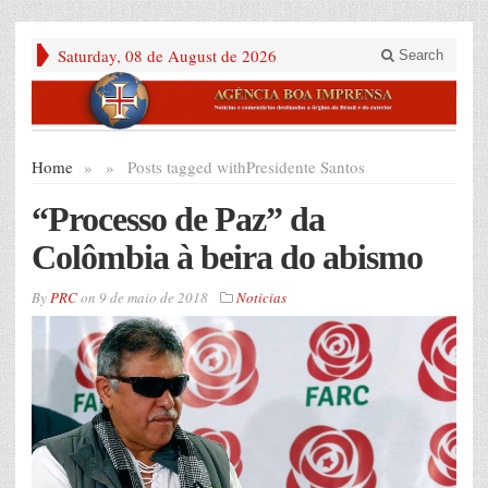
Saturday, 08 de August de 2026
Search
Home
»
»
Posts tagged with
Presidente Santos
“Processo de Paz” da
Colômbia à beira do abismo
By
PRC
on
9 de maio de 2018
Noticias