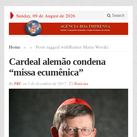
Sunday, 09 de August de 2026
Search
Home
»
»
Posts tagged with
Rainer Maria Woelki
Cardeal alemão condena
“missa ecumênica”
By
PRC
on
5 de dezembro de 2017
Noticias