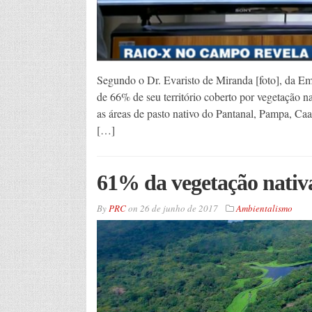
Segundo o Dr. Evaristo de Miranda [foto], da Em
de 66% de seu território coberto por vegetação n
as áreas de pasto nativo do Pantanal, Pampa, Caa
[…]
61% da vegetação nativa
By
PRC
on
26 de junho de 2017
Ambientalismo