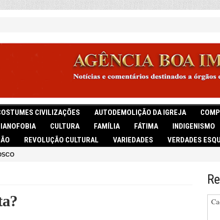
COSTUMES CIVILIZAÇÕES
AUTODEMOLIÇÃO DA IGREJA
COMP
TIANOFOBIA
CULTURA
FAMÍLIA
FÁTIMA
INDIGENISMO
IÃO
REVOLUÇÃO CULTURAL
VARIEDADES
VERDADES ESQU
OSCO
Re
ta?
Ca