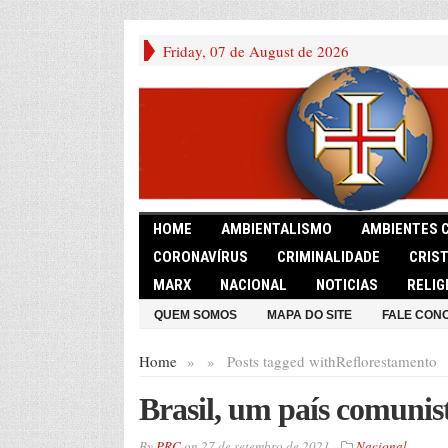
Friday, 07 de August de 2026
HOME
AMBIENTALISMO
AMBIENTES 
CORONAVÍRUS
CRIMINALIDADE
CRIS
MARX
NACIONAL
NOTICIAS
RELIG
QUEM SOMOS
MAPA DO SITE
FALE CON
Home
»
»
Posts tagged with
Reflorestamento
Brasil, um país comunis
By
PRC
on
27 de setembro de 2021
Nacional