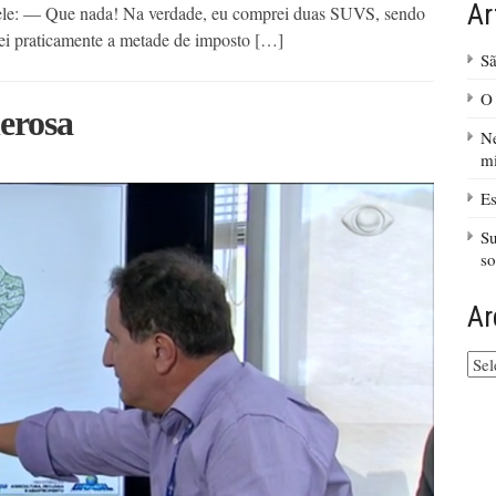
Ar
 ele: — Que nada! Na verdade, eu comprei duas SUVS, sendo
ei praticamente a metade de imposto […]
Sã
O 
erosa
Ne
mi
Es
Su
so
Ar
Arq
do
site