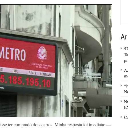
Ar
57
Ta
p
Az
m
“N
No
N
E
C
se ter comprado dois carros. Minha resposta foi imediata: —