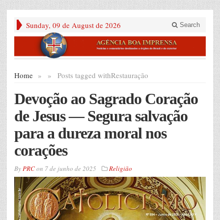
Sunday, 09 de August de 2026
Search
Home
»
»
Posts tagged with
Restauração
Devoção ao Sagrado Coração
de Jesus — Segura salvação
para a dureza moral nos
corações
By
PRC
on
7 de junho de 2025
Religião