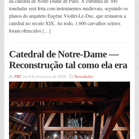
da catedral de Notre-Dame de Paris. A estrutura de 300
toneladas será feita com instrumentos medievais, seguindo os
planos do arquiteto Eugène Viollet-Le-Duc, que restaurou a
catedral no século XIX. Ao todo, 1.000 carvalhos seletos
foram oferecidos […]
Catedral de Notre-Dame —
Reconstrução tal como ela era
By
PRC
on
9 de fevereiro de 2020
Variedades