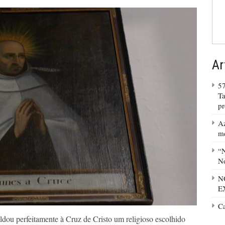
Ar
57
Ta
p
Az
m
“N
No
N
E
C
ou perfeitamente à Cruz de Cristo um religioso escolhido