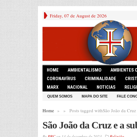
Friday, 07 de August de 2026
HOME
AMBIENTALISMO
AMBIENTES 
CORONAVÍRUS
CRIMINALIDADE
CRIS
MARX
NACIONAL
NOTICIAS
RELIG
QUEM SOMOS
MAPA DO SITE
FALE CON
Home
»
»
Posts tagged with
São João da Cruz
São João da Cruz e a su
By
PRC
on
14 de dezembro de 2023
Religião