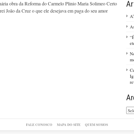
Ar
inária obra da Reforma do Carmelo Plinio Maria Solimeo Certo
rei João da Cruz o que ele desejava em paga do seu amor
A
As
“É
et
No
me
Ce
Ig
re
Ar
Arq
do
site
FALE CONOSCO
MAPA DO SITE
QUEM SOMOS