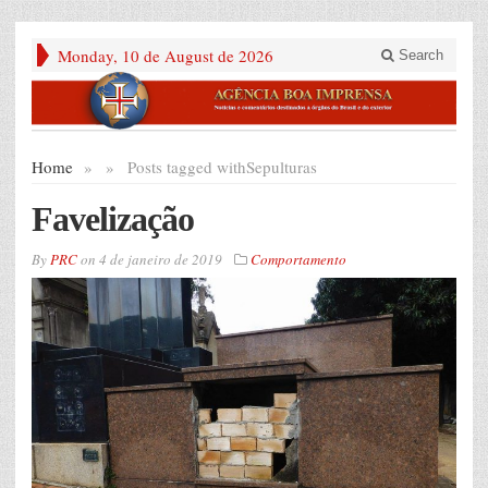
Monday, 10 de August de 2026
Search
Home
»
»
Posts tagged with
Sepulturas
Favelização
By
PRC
on
4 de janeiro de 2019
Comportamento