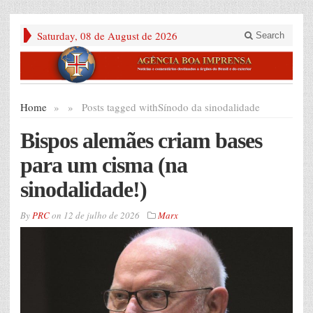
Saturday, 08 de August de 2026
Search
Home
»
»
Posts tagged with
Sínodo da sinodalidade
Bispos alemães criam bases
para um cisma (na
sinodalidade!)
By
PRC
on
12 de julho de 2026
Marx