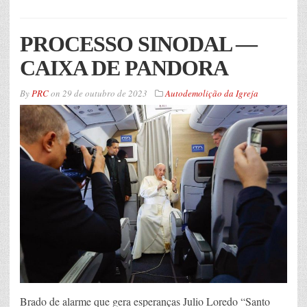
PROCESSO SINODAL —
CAIXA DE PANDORA
By
PRC
on
29 de outubro de 2023
Autodemolição da Igreja
Brado de alarme que gera esperanças Julio Loredo “Santo