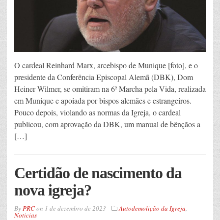
O cardeal Reinhard Marx, arcebispo de Munique [foto], e o
presidente da Conferência Episcopal Alemã (DBK), Dom
Heiner Wilmer, se omitiram na 6ª Marcha pela Vida, realizada
em Munique e apoiada por bispos alemães e estrangeiros.
Pouco depois, violando as normas da Igreja, o cardeal
publicou, com aprovação da DBK, um manual de bênçãos a
[…]
Certidão de nascimento da
nova igreja?
By
PRC
on
1 de dezembro de 2023
Autodemolição da Igreja
,
Noticias