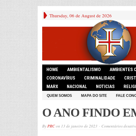
Thursday, 06 de August de 2026
HOME
AMBIENTALISMO
AMBIENTES 
CORONAVÍRUS
CRIMINALIDADE
CRIS
MARX
NACIONAL
NOTICIAS
RELIG
QUEM SOMOS
MAPA DO SITE
FALE CON
O ANO FINDO E
By
PRC
on
13 de janeiro de 2023
Comentários desativ