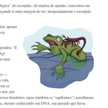
“lógica” do escorpião, ele mudou de opinião, concordou em
hegando à outra margem do rio, inesperadamente o escorpião
dor, apenas
via
spondeu: “É
 Agi
 no meu
pos —
a vida,
com os
e nós, por
rosos brasileiros sapos (também os “sapiformes”) acreditaram
ilva, mesmo conhecendo seu DNA, seu passado que havia