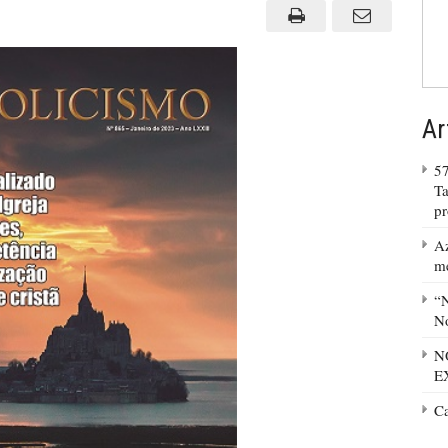
FINDO
EM
RETROSPECTIVA
Ar
57
Ta
p
Az
m
“N
No
N
E
C