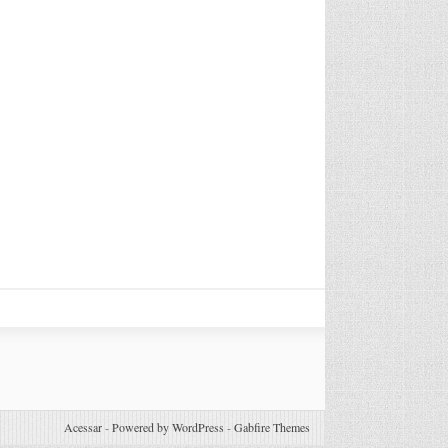
Acessar
-
Powered by WordPress
-
Gabfire Themes