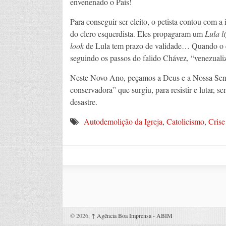
envenenado o País!
Para conseguir ser eleito, o petista contou com 
do clero esquerdista. Eles propagaram um
Lula l
look
de Lula tem prazo de validade… Quando o e
seguindo os passos do falido Chávez, “venezualiz
Neste Novo Ano, peçamos a Deus e a Nossa Senh
conservadora” que surgiu, para resistir e lutar, s
desastre.
Autodemolição da Igreja
,
Catolicismo
,
Cris
© 2026,
↑
Agência Boa Imprensa - ABIM