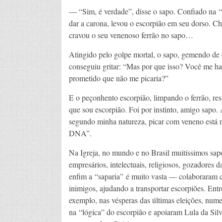
— “Sim, é verdade”, disse o sapo. Confiado na 
dar a carona, levou o escorpião em seu dorso. C
cravou o seu venenoso ferrão no sapo…
Atingido pelo golpe mortal, o sapo, gemendo de 
conseguiu gritar: “Mas por que isso? Você me ha
prometido que não me picaria?”
E o peçonhento escorpião, limpando o ferrão, re
que sou escorpião. Foi por instinto, amigo sapo.
segundo minha natureza, picar com veneno está
DNA”.
Na Igreja, no mundo e no Brasil muitíssimos sa
empresários, intelectuais, religiosos, gozadores d
enfim a “saparia” é muito vasta — colaboraram 
inimigos, ajudando a transportar escorpiões. Entr
exemplo, nas vésperas das últimas eleições, nume
na “lógica” do escorpião e apoiaram Lula da S