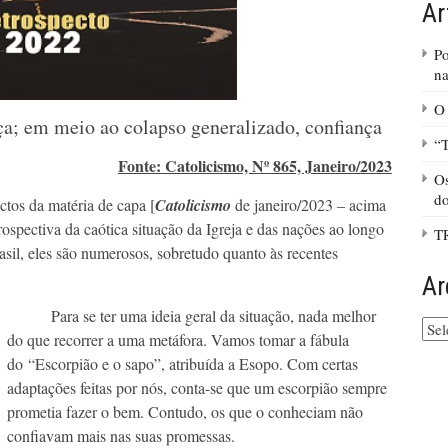
Ar
Po
na
O
ça; em meio ao colapso generalizado, confiança
“T
Fonte: Catolicismo, Nº 865, Janeiro/2023
Os
d
ctos da matéria de capa [
Catolicismo
de janeiro/2023 – acima
trospectiva da caótica situação da Igreja e das nações ao longo
T
il, eles são numerosos, sobretudo quanto às recentes
Ar
Para se ter uma ideia geral da situação, nada melhor
Arq
do que recorrer a uma metáfora. Vamos tomar a fábula
do
do “Escorpião e o sapo”, atribuída a Esopo. Com certas
site
adaptações feitas por nós, conta-se que um escorpião sempre
prometia fazer o bem. Contudo, os que o conheciam não
confiavam mais nas suas promessas.