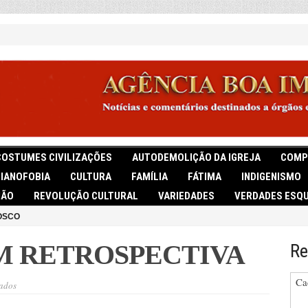
COSTUMES CIVILIZAÇÕES
AUTODEMOLIÇÃO DA IGREJA
COMP
TIANOFOBIA
CULTURA
FAMÍLIA
FÁTIMA
INDIGENISMO
IÃO
REVOLUÇÃO CULTURAL
VARIEDADES
VERDADES ESQU
OSCO
M RETROSPECTIVA
Re
Ca
em
ados
O
ANO