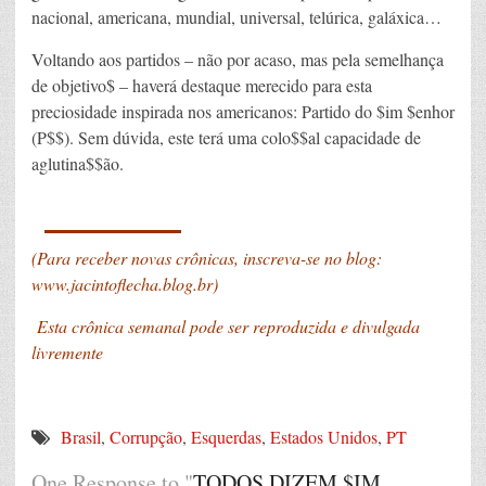
nacional, americana, mundial, universal, telúrica, galáxica…
Voltando aos partidos – não por acaso, mas pela semelhança
de objetivo$ – haverá destaque merecido para esta
preciosidade inspirada nos americanos: Partido do $im $enhor
(P$$). Sem dúvida, este terá uma colo$$al capacidade de
aglutina$$ão.
_______
(Para receber novas crônicas, inscreva-se no blog:
www.jacintoflecha.blog.br
)
Esta crônica semanal pode ser reproduzida e divulgada
livremente
Brasil
,
Corrupção
,
Esquerdas
,
Estados Unidos
,
PT
One Response to "
TODOS DIZEM $IM