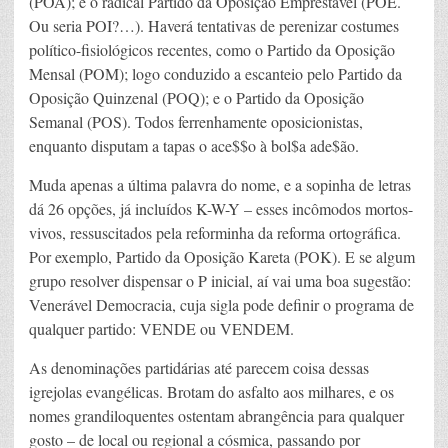
(POA); e o radical Partido da Oposição Emprestável (POE.
Ou seria POI?…). Haverá tentativas de perenizar costumes
político-fisiológicos recentes, como o Partido da Oposição
Mensal (POM); logo conduzido a escanteio pelo Partido da
Oposição Quinzenal (POQ); e o Partido da Oposição
Semanal (POS). Todos ferrenhamente oposicionistas,
enquanto disputam a tapas o ace$$o à bol$a ade$ão.
Muda apenas a última palavra do nome, e a sopinha de letras
dá 26 opções, já incluídos K-W-Y – esses incômodos mortos-
vivos, ressuscitados pela reforminha da reforma ortográfica.
Por exemplo, Partido da Oposição Kareta (POK). E se algum
grupo resolver dispensar o P inicial, aí vai uma boa sugestão:
Venerável Democracia, cuja sigla pode definir o programa de
qualquer partido: VENDE ou VENDEM.
As denominações partidárias até parecem coisa dessas
igrejolas evangélicas. Brotam do asfalto aos milhares, e os
nomes grandiloquentes ostentam abrangência para qualquer
gosto – de local ou regional a cósmica, passando por