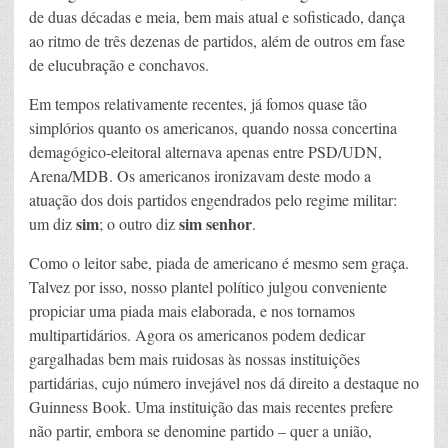
de duas décadas e meia, bem mais atual e sofisticado, dança
ao ritmo de três dezenas de partidos, além de outros em fase
de elucubração e conchavos.
Em tempos relativamente recentes, já fomos quase tão
simplórios quanto os americanos, quando nossa concertina
demagógico-eleitoral alternava apenas entre PSD/UDN,
Arena/MDB. Os americanos ironizavam deste modo a
atuação dos dois partidos engendrados pelo regime militar:
sim
sim senhor
um diz
; o outro diz
.
Como o leitor sabe, piada de americano é mesmo sem graça.
Talvez por isso, nosso plantel político julgou conveniente
propiciar uma piada mais elaborada, e nos tornamos
multipartidários. Agora os americanos podem dedicar
gargalhadas bem mais ruidosas às nossas instituições
partidárias, cujo número invejável nos dá direito a destaque no
Guinness Book. Uma instituição das mais recentes prefere
não partir, embora se denomine partido – quer a união,