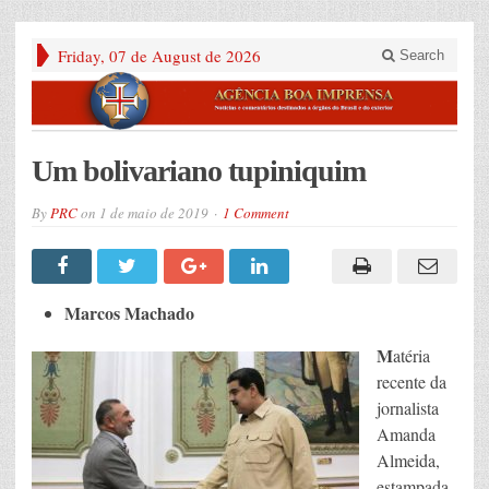
Friday, 07 de August de 2026
Search
Um bolivariano tupiniquim
By
PRC
on
1 de maio de 2019
1 Comment
Marcos Machado
M
atéria
recente da
jornalista
Amanda
Almeida,
estampada