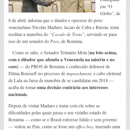
em “O
Globo”
,
de
8 de abril, informa que o ditador e opressor do povo
venezuelano Nicolás Maduro, lacaio de Cuba e Rússia, tenta
reeditar a manobra do
“Cavalo de Troia”
, servindo-se para
isso de um senador do
Pros,
de Roraima.
na foto acima,
Como se sabe, o Senador Telmário Mota [
com o ditador que afunda a Venezuela na miséria e no
caos
] — do PROS de Roraima e conhecido defensor de
Dilma Rousseff no processo de
impeachment
, e cabo eleitoral
de Lula na farsa da manobra de se candidatar em 2018 —
uma decisão contrária aos interesses
acaba de tomar
nacionais.
Depois de visitar Maduro e tratar com ele sobre as
dificuldades pelas quais passa o seu vizinho estado de
Roraima — como se o Brasil estivesse falido e sem governo
— voltou ao País, como se fosse um
office boy,
trazendo uma