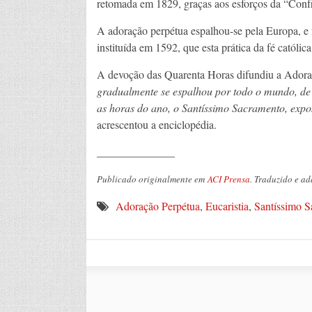
retomada em 1829, graças aos esforços da “Confr
A adoração perpétua espalhou-se pela Europa, e
instituída em 1592, que esta prática da fé católic
A devoção das Quarenta Horas difundiu a Ador
gradualmente se espalhou por todo o mundo, de
as horas do ano, o Santíssimo Sacramento, expos
acrescentou a enciclopédia.
______________
Publicado originalmente em
ACI Prensa
. Traduzido e a
Adoração Perpétua
,
Eucaristia
,
Santíssimo S