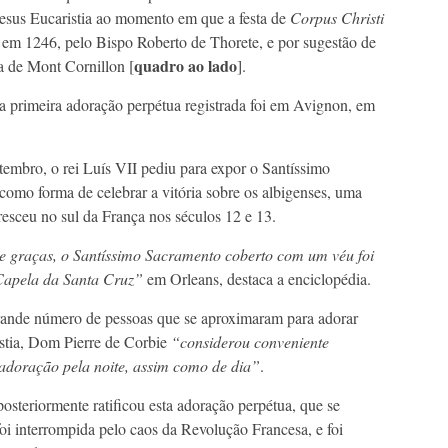
esus Eucaristia ao momento em que a festa de
Corpus Christi
da em 1246, pelo Bispo Roberto de Thorete, e por sugestão de
quadro ao lado
a de Mont Cornillon [
].
a primeira adoração perpétua registrada foi em Avignon, em
embro, o rei Luís VII pediu para expor o Santíssimo
omo forma de celebrar a vitória sobre os albigenses, uma
oresceu no sul da França nos séculos 12 e 13.
 graças, o Santíssimo Sacramento coberto com um véu foi
Capela da Santa Cruz”
em Orleans, destaca a enciclopédia.
rande número de pessoas que se aproximaram para adorar
stia, Dom Pierre de Corbie
“considerou conveniente
 adoração pela noite, assim como de dia”
.
osteriormente ratificou esta adoração perpétua, que se
oi interrompida pelo caos da Revolução Francesa, e foi