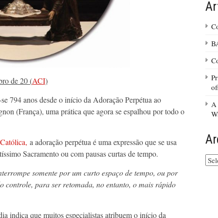
Ar
Co
B
Co
Pr
o de 20 (
ACI
)
of
se 794 anos desde o início da Adoração Perpétua ao
A 
non (França), uma prática que agora se espalhou por todo o
Wa
Ar
Católica,
a adoração perpétua é uma expressão que se usa
ntíssimo Sacramento ou com pausas curtas de tempo.
Arq
do
interrompe somente por um curto espaço de tempo, ou por
site
do controle, para ser retomada, no entanto, o mais rápido
ia indica que muitos especialistas atribuem o início da