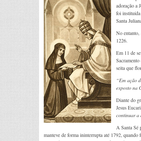
adoração a J
foi instituí
Santa Julian
No entanto, 
1226.
Em 11 de set
Sacramento c
seita que fl
“Em ação de
exposto na 
Diante do g
Jesus Eucari
continuar a
A Santa Sé p
manteve de forma ininterrupta até 1792, quando f