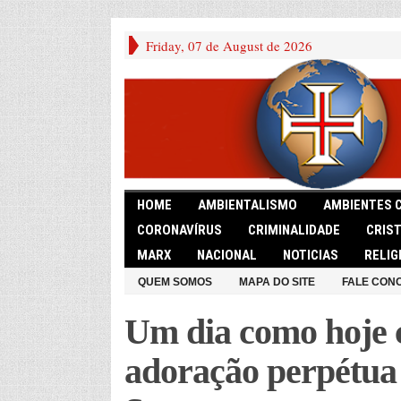
Friday, 07 de August de 2026
HOME
AMBIENTALISMO
AMBIENTES 
CORONAVÍRUS
CRIMINALIDADE
CRIS
MARX
NACIONAL
NOTICIAS
RELIG
QUEM SOMOS
MAPA DO SITE
FALE CON
Um dia como hoje 
adoração perpétua