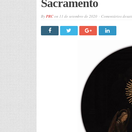
Sacramento
By
PRC
on
11 de setembro de 2020
Comentários desat