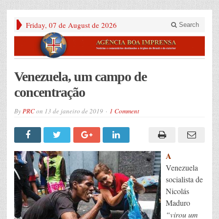
Friday, 07 de August de 2026
Search
Venezuela, um campo de
concentração
By
PRC
on
13 de janeiro de 2019
1 Comment
A
Venezuela
socialista de
Nicolás
Maduro
“virou um