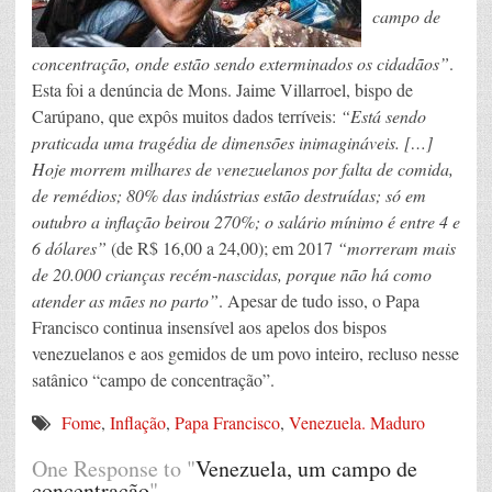
campo de
concentração, onde estão sendo exterminados os cidadãos”
.
Esta foi a denúncia de Mons. Jaime Villarroel, bispo de
Carúpano, que expôs muitos dados terríveis:
“Está sendo
praticada uma tragédia de dimensões inimagináveis. […]
Hoje morrem milhares de venezuelanos por falta de comida,
de remédios; 80% das indústrias estão destruídas; só em
outubro a inflação beirou 270%; o salário mínimo é entre 4 e
6 dólares”
(de R$ 16,00 a 24,00); em 2017
“morreram mais
de 20.000 crianças recém-nascidas, porque não há como
atender as mães no parto”
. Apesar de tudo isso, o Papa
Francisco continua insensível aos apelos dos bispos
venezuelanos e aos gemidos de um povo inteiro, recluso nesse
satânico “campo de concentração”.
Fome
,
Inflação
,
Papa Francisco
,
Venezuela. Maduro
One Response to "
Venezuela, um campo de
concentração
"