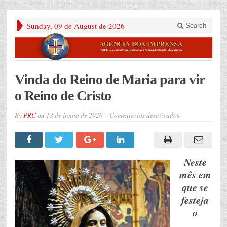
Sunday, 09 de August de 2026
Search
Vinda do Reino de Maria para vir
o Reino de Cristo
em
By
PRC
on
18 de junho de 2020
Comentários desativados
Vinda
do
Reino
de
Maria
para
Neste
vir
o
mês em
Reino
que se
de
Cristo
festeja
o