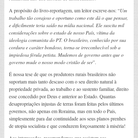
A propósito do livro-reportagem, um leitor escreve-nos: “
Um
trabalho tão corajoso e oportuno como este dá o que pensar,
e dificilmente teria saído na mídia nacional. Ele suscita mil
considerações sobre o estado de nosso País, vítima da
ideologia comunista do PT. O brasileiro, conhecido por sua
cordura e caráter bondoso, torna-se irreconhecível sob a
impiedosa férula petista. Mudemos de governo antes que o
governo mude o nosso modo cristão de ser
”.
É nossa tese de que os produtores rurais brasileiros não
suportam mais tanto descaso com o seu direito natural à
propriedade privada, ao trabalho e ao sustento familiar, direito
esse concedido por Deus e anterior ao Estado. Quantas
desapropriações injustas de terras foram feitas pelos últimos
governos, não apenas em Roraima, mas em todo o País,
simplesmente para dar continuidade aos seus planos prenhes
de utopia socialista e que conduzem forçosamente à miséria!
Aos interessados, recomendamos que assistam aos