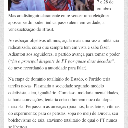
7 e 28 de
outubro.
Mas ao distinguir claramente entre vencer uma eleição e
apossar-se do poder, indica passo além, em verdade, a
venezuelização do Brasil.
Ao esboçar objetivos últimos, açula mais uma vez a militância
radicalizada, coisa que sempre tem em vista e sabe fazer.
Adiantou aos seguidores, o partido avança para tomar o poder
(
“fui o principal dirigente do PT por quase duas décadas”
,
de novo recordando a autoridade para falar).
Na etapa de domínio totalitário do Estado, o Partido teria
tarefas novas. Plasmaria a sociedade segundo modelo
coletivista, ateu, igualitário. Com isso, moldaria mentalidades,
talharia convicções, tentaria criar o homem novo da utopia
marxista. Perpassam as ameaças (para nós, brasileiros, vítimas
do experimento; para os petistas, sopa no mel) de Dirceu, seu
bolchevismo de raiz, atavismo totalitário do qual o PT nunca
se libertou.