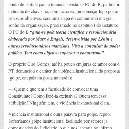
ponto de partida para a tirania chavista. O PC do B, partidário
delirante do chavismo, com razão exigiu começar logo por aí.
Em seus objetivos, será uma etapa do comunismo integral,
sonho da organização, proclamado no capítulo I do Estatuto:
O PC do B
“
guia-se pela teoria científica e revolucionária
elaborada por Marx e Engels, desenvolvida por Lênin e
outros revolucionários marxistas. Visa a conquista do poder
político. Tem como objetivo superior o comunismo”
.
O próprio Ciro Gomes, até há pouco em juras de amor com o
PT, denunciou o caráter de violência institucional da proposta
(golpe, em palavra posta na moda):
— Quem é que tem a faculdade de convocar uma
Constituinte? Como fazê-la exclusiva? Quem tem essa
atribuição? Ninguém tem, é violência institucional clara.
Violência institucional é outra palavra para golpe, repito.
Sofreríamos golpe institucional facilitado por setores já
domesticados do Judiciário, o que nos lançaria no inferno