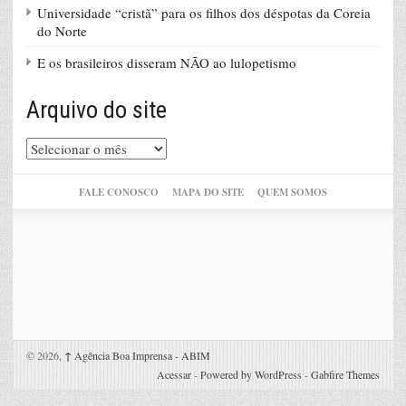
Universidade “cristã” para os filhos dos déspotas da Coreia
do Norte
E os brasileiros disseram NÃO ao lulopetismo
Arquivo do site
Arquivo
do
site
FALE CONOSCO
MAPA DO SITE
QUEM SOMOS
© 2026,
↑
Agência Boa Imprensa - ABIM
Acessar
-
Powered by WordPress
-
Gabfire Themes