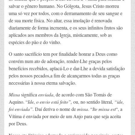
salvar o gênero humano. No Gólgota, Jesus Cristo morreu
uma só vez por todos, com o derramamento de seu sangue e
de sua morte física. No altar, essa imolação é renovada
diariamente de forma incruenta, e os seus infinitos frutos são
aplicados aos membros da Igreja, misticamente, sob as
espécies do pão e do vinho.
O santo sacrifício tem por finalidade honrar a Deus como
convém num ato de adoração, render-Lhe graças pelos
benefícios recebidos, aplacá-Lo e dar-Lhe a devida satisfação
pelos nossos pecados,a fim de alcançarmos todas as graças
necessárias à nossa eterna salvação.
Missa
significa
enviada
, de acordo com São Tomás de
Aquino. “
Ide, o envio está feito”,
ou, no sentido literal,
“ide,
foi enviada”
. Daí deriva o nome de
missa
. “
Ite missa est
“, a
Vítima é enviada por meio de um Anjo para que seja aceita
por Deus.