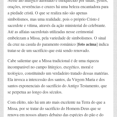
Nesse ato litúrgico adornado e enriquecido por sinais, gestos,
orações, reverências e cruzes há uma beleza encantadora para
a piedade cristã. O que se realiza não são apenas
simbolismos, mas uma realidade, pois o próprio Cristo é
sacerdote e vítima, através da ação ministerial do celebrante.
Até as alfaias sacerdotais utilizadas nesse cerimonial
embelezam a Missa, pela variedade de simbolismos. O sinal
foto acima
da cruz na casula do paramento românico [
] indica
tratar-se de um sacrifício que está sendo renovado.
Cabe salientar que a Missa tradicional é de uma riqueza
incomparável no campo litúrgico, exegético, moral e
teológico, constituindo um verdadeiro tratado dessas matérias.
Ela invoca a intercessão dos santos, da Virgem Maria e dos
santos exponenciais do sacrifício do Antigo Testamento, que
se perpetua ao longo dos séculos.
Com efeito, não há um ato mais excelente na Terra do que a
Missa, por se tratar do sacrifício do Homem-Deus que se
renova em nossos altares debaixo das espécies do pão e do