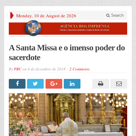
Monday, 10 de August de 2026
Search
A Santa Missa e o imenso poder do
sacerdote
By
PRC
on
6 de dezembro de 2018
2 Comments