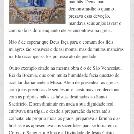
manhãs. Deus, para
demonstrar-lhe o quanto
prezava essa devoção,
mandava seus anjos lavrar o
campo de Isidoro enquanto ele se encontrava na igreja.
Não é de esperar que Deus faça para o comum dos fiéis
milagres tão sensíveis e de tal monta, mas de muitas maneiras
irá Ele recompensá-los por esse ato de piedade.
Outro exemplo citado na mesma obra é o de São Venceslau,
Rei da Boêmia, que com muita humildade fazia questão de
acolitar diariamente a Missa. Além de presentear as igrejas
com joias preciosas de seu tesouro, costumava confeccionar
com as próprias mãos as hóstias destinadas ao Santo
Sacrifício. E sem diminuir em nada a sua dignidade real,
cultivava um trigal, e desde a preparação da terra até a
colheita, ele próprio moía os grãos, preparava a farinha e as
hóstias e as apresentava aos sacerdotes para se tornarem o
Corpo, o Sangue, a Alma e a Divindade de Jesus Cristo.