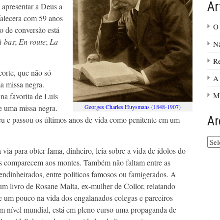
Ar
 apresentar a Deus a
falecera com 59 anos
O 
o de conversão está
à-bas
;
En route
;
La
Nã
Re
orte, que não só
A 
a missa negra.
M
a favorita de Luís
de uma missa negra.
Georges Charles Huysmans (1848-1907)
Ar
eu e passou os últimos anos de vida como penitente em um
Arq
do
ia para obter fama, dinheiro, leia sobre a vida de ídolos do
site
cos comparecem aos montes. Também não faltam entre as
endinheirados, entre políticos famosos ou famigerados. A
um livro de Rosane Malta, ex-mulher de Collor, relatando
se um pouco na vida dos engalanados colegas e parceiros
 Em nível mundial, está em pleno curso uma propaganda de