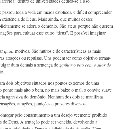
larecida” dentro de universidades dedica-se a isso.
 passou toda a vida em meios católicos, é difícil compreender
 existência de Deus. Mais ainda, que muitos desses
xplicitamente se adora o demônio. São ateus porque não querem
nações para cultuar esse outro “deus”. É possível imaginar
tar
quais
motivos. São muitos e de características as mais
as atrações ou repulsas. Uns podem ter como objetivo tornar-
julgar dura demais a sentença de
ganhar o pão com o suor do
to.
ra dois objetivos situados nos pontos extremos de uma
o ponto mais alto o bem, no mais baixo o mal; o convite suave
ência agressiva do demônio. Nenhum dos dois se manifesta
ensações, atrações, punições e prazeres diversos.
começar pelo consentimento a um desejo veemente proibido
 de Deus. A tentação pode ser vencida, devolvendo a
lidam a fidelidade a Deus e a felicidade de situação. Uma