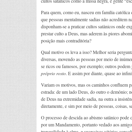
cultos satânicos como a missa negra, e gente “esc
Para quem, como eu, nasceu em família católica e
que pessoas mentalmente sadias não acreditem na
disponham-se a praticar cultos satânicos onde e
prestar culto a Deus, mas aderem às piores abomi
posição mais contraditória?
Qual motivo os leva a isso? Melhor seria pergun
diversas, movendo as pessoas por meio de inúmer
se ricos ou famosos, por exemplo; outros podem 
próprio rosto
. E assim por diante, quase ao infini
Variam os motivos, mas os caminhos confluem pa
estrada: de um lado Deus, do outro o demônio; n
de Deus na extremidade sadia, na outra a insist
diretamente, e sim por meio de pessoas, coisas, s
O processo de descida ao abismo satânico pode 
por um Mandamento, portanto vedado aos amigos
tranquilidade à alma, e sucessivas vitórias conso