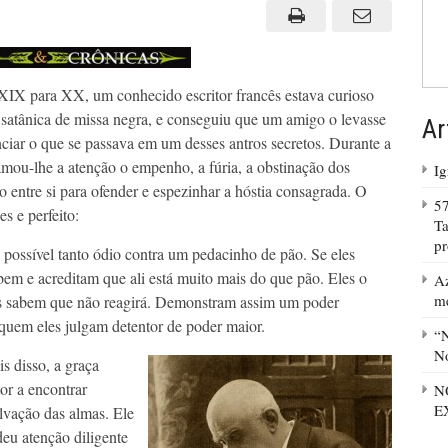
 XIX para XX, um conhecido escritor francês estava curioso
satânica de missa negra, e conseguiu que um amigo o levasse
Ar
ciar o que se passava em um desses antros secretos. Durante a
amou-lhe a atenção o empenho, a fúria, a obstinação dos
Ig
o entre si para ofender e espezinhar a hóstia consagrada. O
57
es e perfeito:
Ta
p
possível tanto ódio contra um pedacinho de pão. Se eles
bem e acreditam que ali está muito mais do que pão. Eles o
Az
m
s sabem que não reagirá. Demonstram assim um poder
 quem eles julgam detentor de poder maior.
“N
No
 disso, a graça
or a encontrar
N
E
lvação das almas. Ele
deu atenção diligente