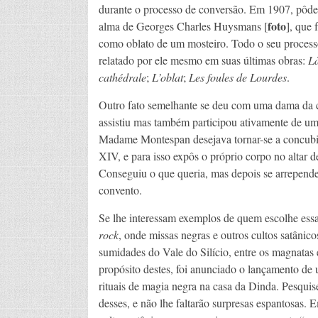
durante o processo de conversão. Em 1907, pôde
foto
alma de Georges Charles Huysmans [
], que 
como oblato de um mosteiro. Todo o seu process
relatado por ele mesmo em suas últimas obras:
L
cathédrale
;
L’oblat
;
Les foules de Lourdes
.
Outro fato semelhante se deu com uma dama da c
assistiu mas também participou ativamente de um
Madame Montespan desejava tornar-se a concubin
XIV, e para isso expôs o próprio corpo no altar 
Conseguiu o que queria, mas depois se arrepend
convento.
Se lhe interessam exemplos de quem escolhe essa v
rock
, onde missas negras e outros cultos satâni
sumidades do Vale do Silício, entre os magnatas 
propósito destes, foi anunciado o lançamento de 
rituais de magia negra na casa da Dinda. Pesqui
desses, e não lhe faltarão surpresas espantosas.