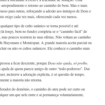
e arrependimento e retorno ao caminho do bem. Mas o mais
 passo para outras, reforçando a adesão aos inimigos de Deus e
ônio exige cada vez mais, oferecendo cada vez menos.
alquer tipo de culto satânico se torna possível e até
(lá longe, bem no fundo) completa-se o “caminho fácil” de
 mas poucos resistem às suas ofertas. Não voltam ao caminho
 de Huysmans e Montespan. A grande maioria aceita parcial ou
cluir ou não os cultos satânicos. Ele conhece o caminho mais
essoa a ficar descrente, porque
Deus não ajuda, só proíbe
.
a ajuda de quem parece amigo de outro “todo-poderoso”. Daí
uer, inclusive a adoração explícita, é só questão de tempo.
mente a maioria não retorna.
dorador do demônio, o caminho do ateu pode ser curto ou
alquer um que nele entre e aí permaneça voluntariamente.
_________________