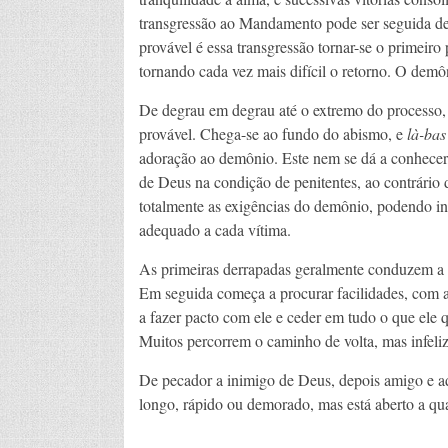
transgressão ao Mandamento pode ser seguida d
provável é essa transgressão tornar-se o primeiro
tornando cada vez mais difícil o retorno. O dem
De degrau em degrau até o extremo do processo, qu
provável. Chega-se ao fundo do abismo, e
là-bas
adoração ao demônio. Este nem se dá a conhecer,
de Deus na condição de penitentes, ao contrário
totalmente as exigências do demônio, podendo in
adequado a cada vítima.
As primeiras derrapadas geralmente conduzem a p
Em seguida começa a procurar facilidades, com 
a fazer pacto com ele e ceder em tudo o que ele q
Muitos percorrem o caminho de volta, mas infeliz
De pecador a inimigo de Deus, depois amigo e a
longo, rápido ou demorado, mas está aberto a qu
_____