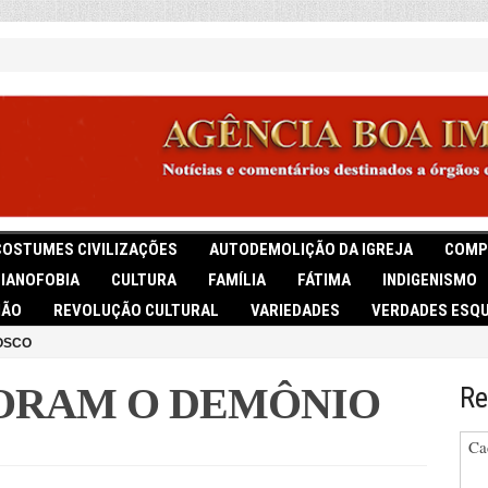
COSTUMES CIVILIZAÇÕES
AUTODEMOLIÇÃO DA IGREJA
COMP
TIANOFOBIA
CULTURA
FAMÍLIA
FÁTIMA
INDIGENISMO
IÃO
REVOLUÇÃO CULTURAL
VARIEDADES
VERDADES ESQU
OSCO
DORAM O DEMÔNIO
Re
Ca