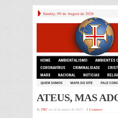
Sunday, 09 de August de 2026
HOME
AMBIENTALISMO
AMBIENTES 
CORONAVÍRUS
CRIMINALIDADE
CRIS
MARX
NACIONAL
NOTICIAS
RELIG
QUEM SOMOS
MAPA DO SITE
FALE CON
ATEUS, MAS A
By
PRC
on
14 de março de 2015
1 Comment