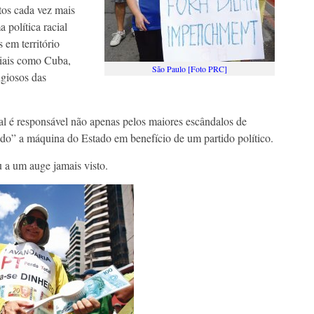
tos cada vez mais
 política racial
 em território
riais como Cuba,
São Paulo [Foto PRC]
igiosos das
al é responsável não apenas pelos maiores escândalos de
do” a máquina do Estado em benefício de um partido político.
u a um auge jamais visto.