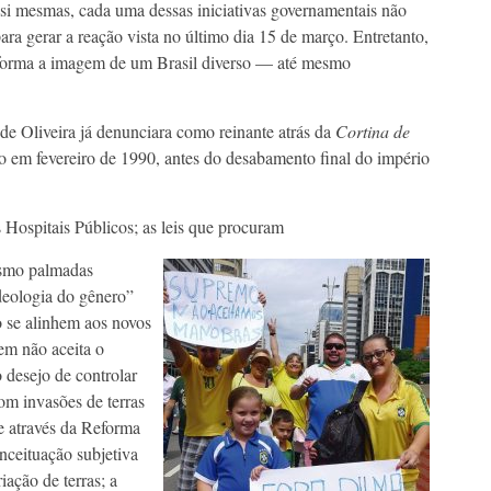
i mesmas, cada uma dessas iniciativas governamentais não
ara gerar a reação vista no último dia 15 de março. Entretanto,
 forma a imagem de um Brasil diverso — até mesmo
e Oliveira já denunciara como reinante atrás da
Cortina de
o em fevereiro de 1990, antes do desabamento final do império
s Hospitais Públicos; as leis que procuram
mesmo palmadas
deologia do gênero”
o se alinhem aos novos
uem não aceita o
desejo de controlar
m invasões de terras
de através da Reforma
nceituação subjetiva
ação de terras; a