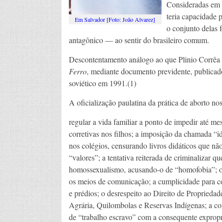
Consideradas em s
teria capacidade p
Em Salvador [Foto: João Alvarez]
o conjunto delas
antagônico — ao sentir do brasileiro comum.
Descontentamento análogo ao que Plinio Corrêa d
Ferro
, mediante documento previdente, publicad
soviético em 1991.(1)
A oficialização paulatina da prática de aborto no
regular a vida familiar a ponto de impedir até 
corretivas nos filhos; a imposição da chamada “i
nos colégios, censurando livros didáticos que nã
“valores”; a tentativa reiterada de criminalizar q
homossexualismo, acusando-o de “homofobia”; o 
os meios de comunicação; a cumplicidade para co
e prédios; o desrespeito ao Direito de Proprieda
Agrária, Quilombolas e Reservas Indígenas; a co
de “trabalho escravo” com a consequente expropri