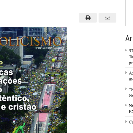
Ar
57
Ta
p
Az
m
“N
No
N
E
C