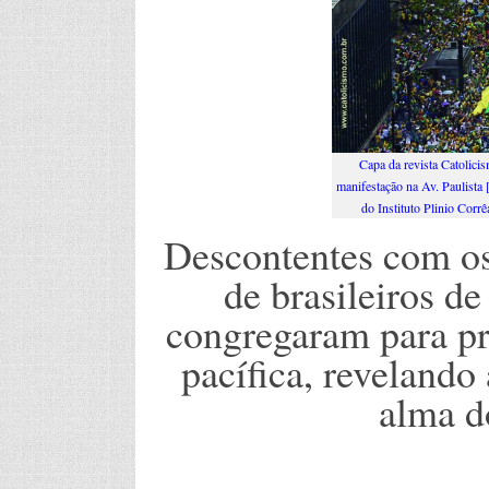
Capa da revista Catolici
manifestação na Av. Paulista
do Instituto Plinio Corr
Descontentes com o
de brasileiros de
congregaram para pro
pacífica, revelando
alma d