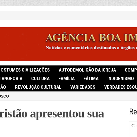
COSTUMES CIVILIZAÇÕES
AUTODEMOLIÇÃO DA IGREJA
COMP
TIANOFOBIA
CULTURA
FAMÍLIA
FÁTIMA
INDIGENISMO
IÃO
REVOLUÇÃO CULTURAL
VARIEDADES
VERDADES ESQU
OSCO
cristão apresentou sua
Re
Ca