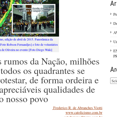
Ar
Pe
De
A
smo, edição de abril de 2015. Panorâmica da
Um
 [Foto Robson Fernandjes] e foto de voluntários
êa de Oliveira no evento [Foto Diogo Waki]
E
P
s rumos da Nação, milhões
 todos os quadrantes se
Ar
testar, de forma ordeira e
Arq
do
 apreciáveis qualidades de
site
o nosso povo
Frederico R. de Abranches Viotti
www.catolicismo.com.br