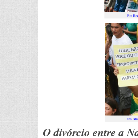
Em Rec
Em Bras
O divórcio entre a N