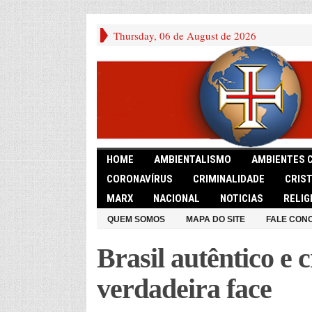
Thursday, 06 de August de 2026
HOME
AMBIENTALISMO
AMBIENTES 
CORONAVÍRUS
CRIMINALIDADE
CRIS
MARX
NACIONAL
NOTICIAS
RELIG
QUEM SOMOS
MAPA DO SITE
FALE CON
Brasil autêntico e 
verdadeira face