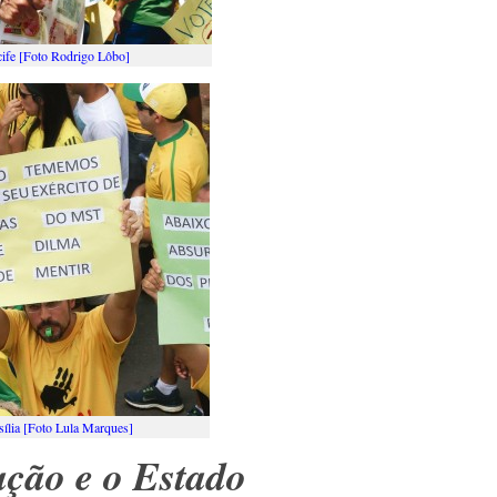
ife [Foto Rodrigo Lôbo]
ília [Foto Lula Marques]
ação e o Estado