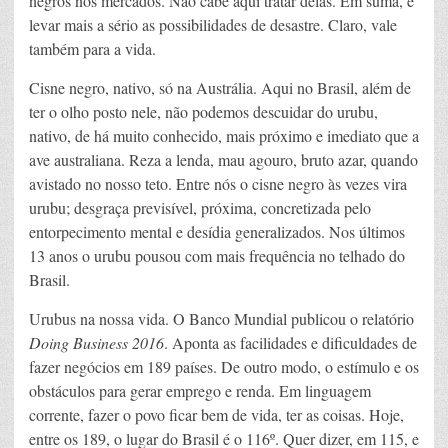
negros nos mercados. Não cabe aqui tratar delas. Em suma, é
levar mais a sério as possibilidades de desastre. Claro, vale
também para a vida.
Cisne negro, nativo, só na Austrália. Aqui no Brasil, além de
ter o olho posto nele, não podemos descuidar do urubu,
nativo, de há muito conhecido, mais próximo e imediato que a
ave australiana. Reza a lenda, mau agouro, bruto azar, quando
avistado no nosso teto. Entre nós o cisne negro às vezes vira
urubu; desgraça previsível, próxima, concretizada pelo
entorpecimento mental e desídia generalizados. Nos últimos
13 anos o urubu pousou com mais frequência no telhado do
Brasil.
Urubus na nossa vida. O Banco Mundial publicou o relatório
Doing Business 2016
. Aponta as facilidades e dificuldades de
fazer negócios em 189 países. De outro modo, o estímulo e os
obstáculos para gerar emprego e renda. Em linguagem
corrente, fazer o povo ficar bem de vida, ter as coisas. Hoje,
entre os 189, o lugar do Brasil é o 116º. Quer dizer, em 115, e