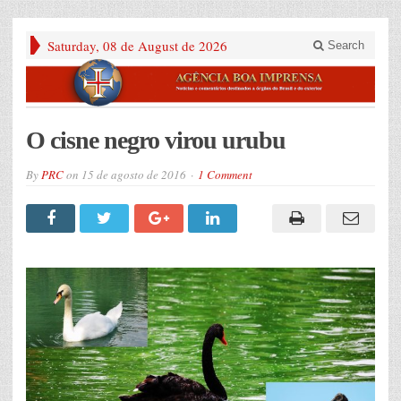
Saturday, 08 de August de 2026
Search
O cisne negro virou urubu
By
PRC
on
15 de agosto de 2016
1 Comment