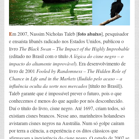
E
foto abaixo
m 2007, Nassim Nicholas Taleb [
], pesquisador
e ensaísta libanês radicado nos Estados Unidos, publicou o
livro
Th
e Black Swan – The Impact of the Highly Improbable
(editado no Brasil com o título
A lógica do cisne negro – o
impacto do altamente improvável
). Era desenvolvimento de
livro de 2001
Fooled by Randomness
– The Hidden Role of
Chance in Life and in the Markets
(
Iludido pelo acaso – a
influência oculta da sorte nos mercados
[título no Brasil]).
Taleb garante que é impossível prever o futuro, pois o que
conhecemos é menos do que aquilo por nós desconhecido.
Daí o título do livro, cisne negro. Até 1697, criam todos, só
existiam cisnes brancos. Nesse ano, marinheiros holandeses
avistaram cisnes negros na Austrália. Num só golpe caíram
por terra a ciência, a experiência e os ditos clássicos que
afirmavam a inexistência do cisne negro. O estudo de 2007 se