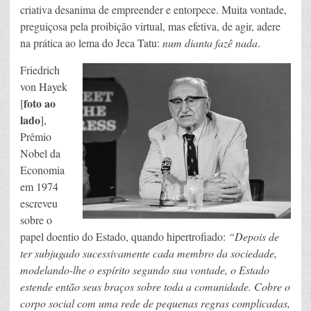
criativa desanima de empreender e entorpece. Muita vontade,
preguiçosa pela proibição virtual, mas efetiva, de agir, adere
na prática ao lema do Jeca Tatu:
num dianta fazê nada
.
Friedrich
von Hayek
foto ao
[
lado
],
Prêmio
Nobel da
Economia
em 1974
escreveu
sobre o
papel doentio do Estado, quando hipertrofiado:
“Depois de
ter subjugado sucessivamente cada membro da sociedade,
modelando-lhe o espírito segundo sua vontade, o Estado
estende então seus braços sobre toda a comunidade. Cobre o
corpo social com uma rede de pequenas regras complicadas,