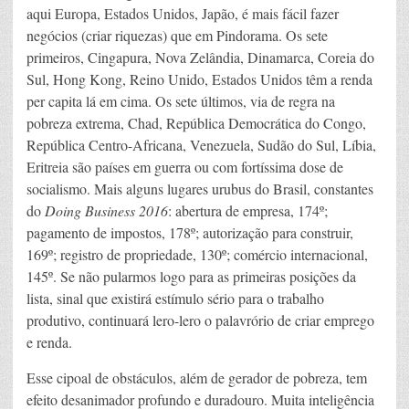
aqui Europa, Estados Unidos, Japão, é mais fácil fazer
negócios (criar riquezas) que em Pindorama. Os sete
primeiros, Cingapura, Nova Zelândia, Dinamarca, Coreia do
Sul, Hong Kong, Reino Unido, Estados Unidos têm a renda
per capita lá em cima. Os sete últimos, via de regra na
pobreza extrema, Chad, República Democrática do Congo,
República Centro-Africana, Venezuela, Sudão do Sul, Líbia,
Eritreia são países em guerra ou com fortíssima dose de
socialismo. Mais alguns lugares urubus do Brasil, constantes
do
Doing Business 2016
: abertura de empresa, 174º;
pagamento de impostos, 178º; autorização para construir,
169º; registro de propriedade, 130º; comércio internacional,
145º. Se não pularmos logo para as primeiras posições da
lista, sinal que existirá estímulo sério para o trabalho
produtivo, continuará lero-lero o palavrório de criar emprego
e renda.
Esse cipoal de obstáculos, além de gerador de pobreza, tem
efeito desanimador profundo e duradouro. Muita inteligência