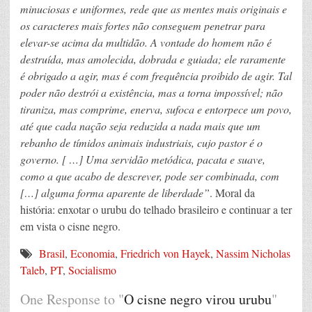
minuciosas e uniformes, rede que as mentes mais originais e
os caracteres mais fortes não conseguem penetrar para
elevar-se acima da multidão. A vontade do homem não é
destruída, mas amolecida, dobrada e guiada; ele raramente
é obrigado a agir, mas é com frequência proibido de agir. Tal
poder não destrói a existência, mas a torna impossível; não
tiraniza, mas comprime, enerva, sufoca e entorpece um povo,
até que cada nação seja reduzida a nada mais que um
rebanho de tímidos animais industriais, cujo pastor é o
governo. [ …] Uma servidão metódica, pacata e suave,
como a que acabo de descrever, pode ser combinada, com
[…] alguma forma aparente de liberdade”
. Moral da
história: enxotar o urubu do telhado brasileiro e continuar a ter
em vista o cisne negro.
Brasil
,
Economia
,
Friedrich von Hayek
,
Nassim Nicholas
Taleb
,
PT
,
Socialismo
One Response to "
O cisne negro virou urubu
"